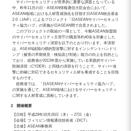
サイバーセキュリティが世界的に重要な課題となっている
中、昨年11月の日・ASEAN情報通信大臣会合において、
ASEAN地域における人材育成強化を目指す日ASEAN統合基金
2.0（JAIF）によるプロジェクト「日ASEANサイバーセキュリ
ティ協力ハブ」の実施が日ASEAN間で合意されました。
このプロジェクトの取組の一環として、今般ASEAN加盟国
のサイバーセキュリティ主管庁の職員等約40名を対象とした
サイバーセキュリティ演習を以下のとおり行います。本演習
は、ASEAN諸国の標的型攻撃に対するインシデントハンドリ
ング（被害の早期発見・検知及び対処）能力の向上を目的とし
ており、総務省が2013年度から実施している実践的サイバー
防御演習（CYDER）と同様の演習を行うことで、サイバー攻
撃に的確に対応できるセキュリティ人材を養成することを目指
すものです。
総務省では、「日ASEANサイバーセキュリティ協力ハブ」
の実施を通じて、ASEAN地域におけるサイバーセキュリティ
に関する人材育成に貢献していきます。
2 開催概要
【日程】平成29年10月26日（木）～27日（金）
【会場】フィリピン情報通信技術省（DICT）
【主催】ASEAN事務局