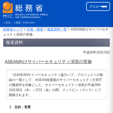
メニュー
ご意見・ご提案
ENGLISH
総務省トップ
>
広報・報道
>
報道資料一覧
> ASEAN向けサイバーセキ
ュリティ演習の実施
報道資料
平成29年10月23日
ASEAN向けサイバーセキュリティ演習の実施
「日ASEANサイバーセキュリティ協力ハブ」プロジェクトの取
組の一環として、ASEAN加盟国のサイバーセキュリティ主管庁
の職員等を対象とした、サイバーセキュリティ演習が平成29年
10月26日（木）～27日（金）の間、フィリピン（マニラ）にて
開催されます。
1 目的・背景