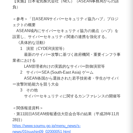
【実施】日本電気株式会社（NEC）（ASEAN事務局からの請
負）
＜参考＞「日ASEANサイバーセキュリティ協力ハブ」プロジ
ェクトの概要
ASEAN域内にサイバーセキュリティ協力の拠点（ハブ）を
設置し、サイバーセキュリティ関連の連携を強化する。
《具体的な活動》
1 演習（CYDER演習等）
最新のサイバー攻撃に基づく政府機関・重要インフラ事
業者における
LAN管理者向けの実践的なサイバー防御演習等
2 サイバーSEA (South-East Asia) ゲーム
ASEAN各国から選抜された若手技術者・学生がサイバ
ー攻撃対処能力を競う大会
3 その他
サイバーセキュリティに関するカンファレンスの開催等
＜関係報道資料＞
・第11回日ASEAN情報通信大臣会合等の結果（平成28年11月
28日）
https://www.soumu.go.jp/menu_news/s-
news/01tsushin09_02000051.html