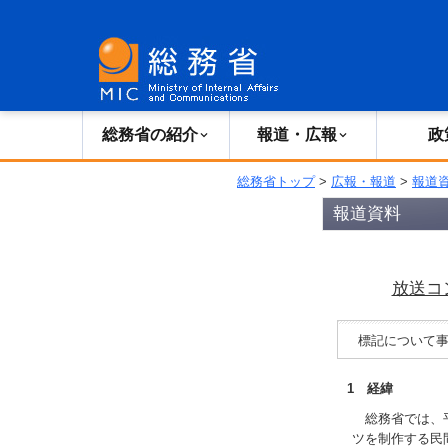
総務省の紹介
広報・報道
総務省の紹介
報道・広報
政
総務省トップ
>
広報・報道
>
報道
報道資料
放送コ
標記について事
1 経緯
総務省では、平
ツを制作する民