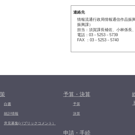
連絡先
情報流通行政局情報通信作品振
振興課）
担当：須賀課長補佐、小林係長
電話：03－5253－5739
FAX ：03－5253－5740
策
予算・決算
白書
予算
統計情報
決算
意見募集(パブリックコメント）
申請・手続