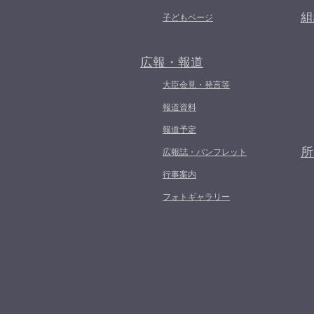
組
子どもページ
広報・報道
大臣会見・発言等
報道資料
報道予定
所
広報誌・パンフレット
行事案内
フォトギャラリー