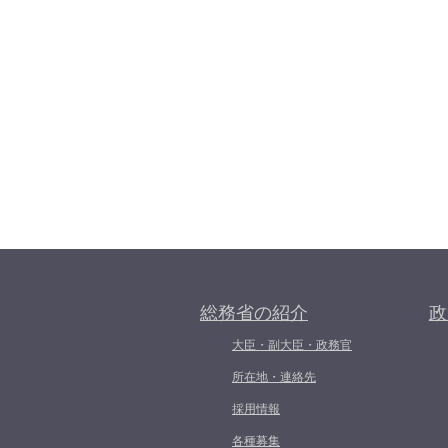
総務省の紹介
政
大臣・副大臣・政務官
所在地・連絡先
採用情報
各種募集