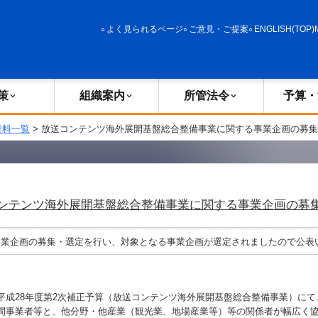
政策
組織案内
所管法令
予算・決算
よく見られるページ
ご意見・ご提案
ENGLISH(TOP)
策
組織案内
所管法令
予算・
資料一覧
> 放送コンテンツ海外展開基盤総合整備事業に関する事業企画の募
ンテンツ海外展開基盤総合整備事業に関する事業企画の募
業企画の募集・選定を行い、対象となる事業企画が選定されましたので公表
成28年度第2次補正予算（放送コンテンツ海外展開基盤総合整備事業）にて
間事業者等と、他分野・他産業（観光業、地場産業等）等の関係者が幅広く