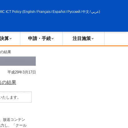
申請・手続
政策評価
MIC ICT Policy
(
English
/
Français
/
Español
/
Русский
/
中文
/
عربي
)
決算
申請・手続
注目施策
集の結果
平成29年3月17日
集の結果
いたします。
、放送コンテン
協力し、「クール