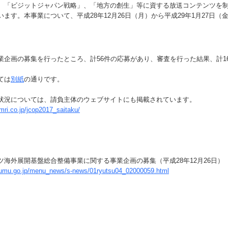
、「ビジットジャパン戦略」、「地方の創生」等に資する放送コンテンツを
ます。本事業について、平成28年12月26日（月）から平成29年1月27日（
。
企画の募集を行ったところ、計56件の応募があり、審査を行った結果、計1
。
ては
別紙
の通りです。
状況については、請負主体のウェブサイトにも掲載されています。
mri.co.jp/jcop2017_saitaku/
ツ海外展開基盤総合整備事業に関する事業企画の募集（平成28年12月26日）
oumu.go.jp/menu_news/s-news/01ryutsu04_02000059.html