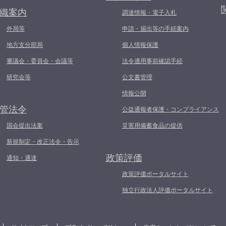
織案内
調達情報・電子入札
外局等
申請・届出等の手続案内
地方支分部局
個人情報保護
審議会・委員会・会議等
法令適用事前確認手続
研究会等
公文書管理
情報公開
管法令
公益通報者保護・コンプライアンス
国会提出法案
災害用備蓄食品の提供
新規制定・改正法令・告示
政策評価
通知・通達
政策評価ポータルサイト
独立行政法人評価ポータルサイト