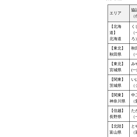
協
エリア
（
【北海
く
道】
（
北海道
ろ
【東北】
秋
秋田県
（
【東北】
み
宮城県
(
【関東】
い
茨城県
（
【関東】
中
神奈川県
（
【信越】
た
長野県
（
【北陸】
と
富山県
（