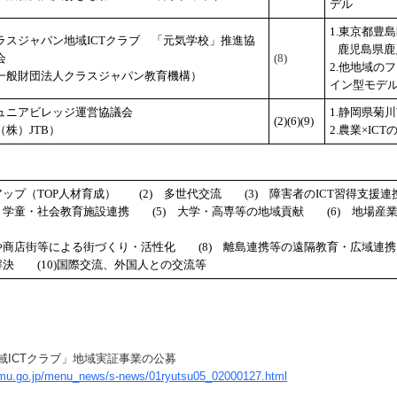
デル
1.東京都豊
ラスジャパン地域ICTクラブ 「元気学校」推進協
鹿児島県鹿
会
(8)
2.他地域の
一般財団法人クラスジャパン教育機構）
イン型モデ
ュニアビレッジ運営協議会
1.静岡県菊
(2)(6)(9)
（株）JTB）
2.農業×IC
プアップ（TOP人材育成） (2) 多世代交流 (3) 障害者のICT習得支援連
校・学童・社会教育施設連携 (5) 大学・高専等の地域貢献 (6) 地場産
業や商店街等による街づくり・活性化 (8) 離島連携等の遠隔教育・広域連携
題解決 (10)国際交流、外国人との交流等
域ICTクラブ」地域実証事業の公募
umu.go.jp/menu_news/s-news/01ryutsu05_02000127.html