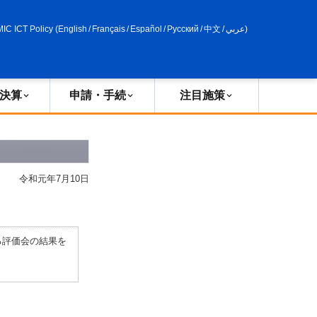
申請・手続
政策評価
MIC ICT Policy
(
English
/
Français
/
Español
/
Русский
/
中文
/
عربي
)
決算
申請・手続
注目施策
令和元年7月10日
る評価会の結果を