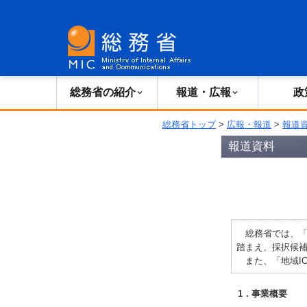
総務省の紹介
広報・報道
総務省の紹介
報道・広報
政
総務省トップ
>
広報・報道
>
報道
報道資料
総務省では、「
踏まえ、採択候補
また、「地域I
1．事業概要