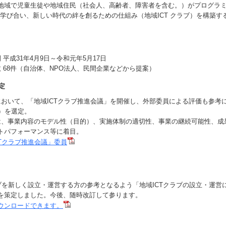
域で児童生徒や地域住民（社会人、高齢者、障害者を含む。）がプログラ
楽しく学び合い、新しい時代の絆を創るための仕組み（地域ICT クラブ）を構築
平成31年4月9日～令和元年5月17日
 68件（自治体、NPO法人、民間企業などから提案）
定
おいて、「地域ICTクラブ推進会議」を開催し、外部委員による評価も参考
件）を選定。
、事業内容のモデル性（目的）、実施体制の適切性、事業の継続可能性、成
トパフォーマンス等に着目。
CTクラブ推進会議」委員
ブを新しく設立・運営する方の参考となるよう「地域ICTクラブの設立・運営
を策定しました。今後、随時改訂して参ります。
ウンロードできます。