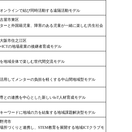
をオンラインで結び同時活動する遠隔活動モデル
名古屋市東区
ンターと外国籍児童、障害のある児童が一緒に楽しむ共生社会
、大阪市住之江区
り×ICTの地場産業の後継者育成モデル
座を地域全体で楽しむ世代間交流モデル
を活用してメンターの負担を軽くする中山間地域型モデル
高専との連携を中心とした新しいIoT人材育成モデル
をキーワードに地域の力を結集する地域課題解決型モデル
宜野湾市
居場所づくりと連携し、STEM教育を展開する地域ICTクラブモ