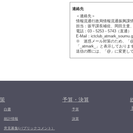
連絡先
＜連絡先＞
情報流通行政局情報流通振興課
担当：坂平課長補佐、岡田主査
電話：03－5253－5743（直通）
E-Mail：ictclub_atmark_soumu.g
※ 迷惑メール対策のため、「
「_atmark_」と表示しておりま
送信の際には、「@」に変更し
策
予算・決算
白書
予算
統計情報
決算
意見募集(パブリックコメント）