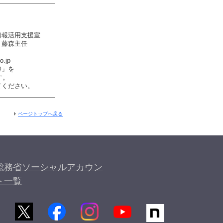
情報活用支援室
、藤森主任
o.jp
@」を
す。
てください。
ページトップへ戻る
総務省ソーシャルアカウン
ト一覧