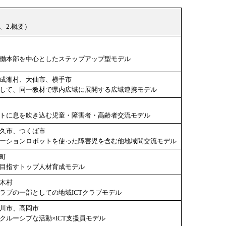
、2.概要）
協働本部を中心としたステップアップ型モデル
東成瀬村、大仙市、横手市
携して、同一教材で県内広域に展開する広域連携モデル
ートに息を吹き込む児童・障害者・高齢者交流モデル
牛久市、つくば市
ケーションロボットを使った障害児を含む他地域間交流モデル
川町
を目指すトップ人材育成モデル
喬木村
クラブの一部としての地域ICTクラブモデル
滑川市、高岡市
ンクルーシブな活動×ICT支援員モデル