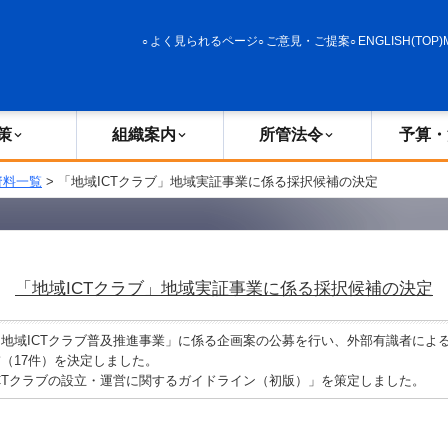
政策
組織案内
所管法令
予算・決算
よく見られるページ
ご意見・ご提案
ENGLISH(TOP)
策
組織案内
所管法令
予算・
資料一覧
> 「地域ICTクラブ」地域実証事業に係る採択候補の決定
「地域ICTクラブ」地域実証事業に係る採択候補の決定
地域ICTクラブ普及推進事業」に係る企画案の公募を行い、外部有識者によ
（17件）を決定しました。
CTクラブの設立・運営に関するガイドライン（初版）」を策定しました。