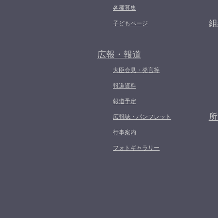
各種募集
組
子どもページ
広報・報道
大臣会見・発言等
報道資料
報道予定
所
広報誌・パンフレット
行事案内
フォトギャラリー