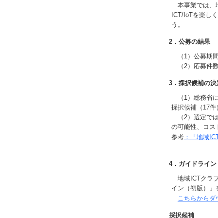
本事業では、地
ICT/IoTを
う。
2．公募の結果
（1）公募期間 
（2）応募件数
3．採択候補の決
（1）総務省に
採択候補（17
（2）選定では
の可能性、コス
参考
：「地域I
4．ガイドライン
地域ICTクラ
イン（初版）」
こちらからダ
採択候補