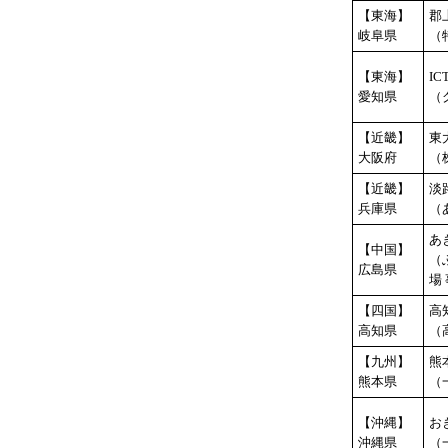
【東海】
郡
岐阜県
（
【東海】
IC
愛知県
（
【近畿】
東
大阪府
（
【近畿】
淡
兵庫県
（
あ
【中国】
（
広島県
場
【四国】
高
高知県
（
【九州】
熊
熊本県
（
【沖縄】
お
沖縄県
（