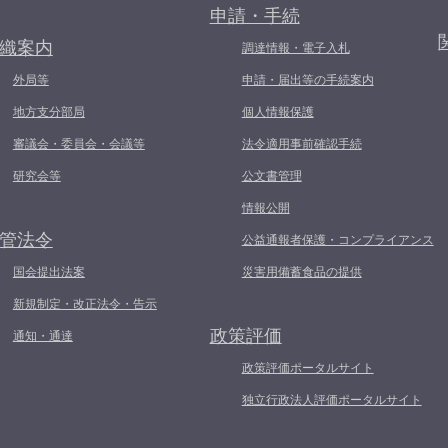
申請・手続
織案内
調達情報・電子入札
外局等
申請・届出等の手続案内
地方支分部局
個人情報保護
審議会・委員会・会議等
法令適用事前確認手続
研究会等
公文書管理
情報公開
管法令
公益通報者保護・コンプライアンス
国会提出法案
災害用備蓄食品の提供
新規制定・改正法令・告示
政策評価
通知・通達
政策評価ポータルサイト
独立行政法人評価ポータルサイト