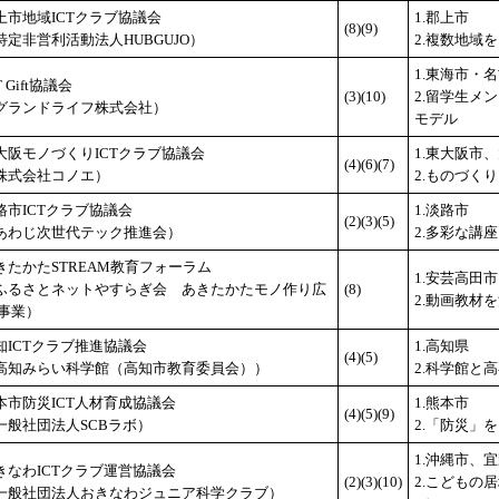
上市地域ICTクラブ協議会
1.郡上市
(8)(9)
特定非営利活動法人HUBGUJO）
2.複数地域
1.東海市・
T Gift協議会
(3)(10)
2.留学生メ
グランドライフ株式会社）
モデル
大阪モノづくりICTクラブ協議会
1.東大阪市
(4)(6)(7)
株式会社コノエ）
2.ものづく
路市ICTクラブ協議会
1.淡路市
(2)(3)(5)
あわじ次世代テック推進会）
2.多彩な講
きたかたSTREAM教育フォーラム
1.安芸高田市
ふるさとネットやすらぎ会 あきたかたモノ作り広
(8)
2.動画教材
 事業）
知ICTクラブ推進協議会
1.高知県
(4)(5)
高知みらい科学館（高知市教育委員会））
2.科学館と
本市防災ICT人材育成協議会
1.熊本市
(4)(5)(9)
一般社団法人SCBラボ）
2.「防災」
1.沖縄市、
きなわICTクラブ運営協議会
(2)(3)(10)
2.こどもの
一般社団法人おきなわジュニア科学クラブ）