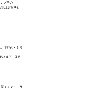
ミング等の
する実証実験を行
に、下記のとおり
果の普及・展開
に関するガイドラ