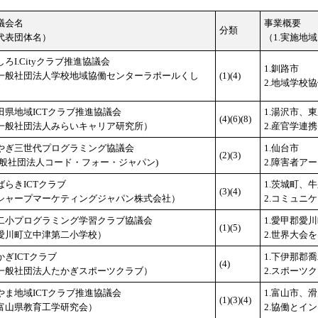
議会名
事業概要
分類
代表団体名）
（1.実施地域
しろI.Cityクラブ推進協議会
1.釧路市
一般社団法人学校地域協働センターラポールくし
(1)(4)
2.地域学校
）
田県地域ICTクラブ推進協議会
1.湯沢市、
(4)(6)(8)
一般社団法人みらいキャリア研究所）
2.産官学連
やぎ三世代プログラミング協議会
1.仙台市
(2)(3)
一般社団法人コード・フォー・ジャパン)
2.障害者ア
ばらきICTクラブ
1.茨城町、
(3)(4)
シャープマーケティングジャパン株式会社）
2.コミュニ
二小プログラミング学習クラブ協議会
1.愛甲郡愛
(1)(5)
愛川町立中津第二小学校）
2.世界大会
かぎICTクラブ
1.下伊那郡
(4)
一般社団法人たかぎスポーツクラブ）
2.スポーツ
やま地域ICTクラブ推進協議会
1.富山市、
(1)(3)(4)
富山県教育工学研究会）
2.協働とイ