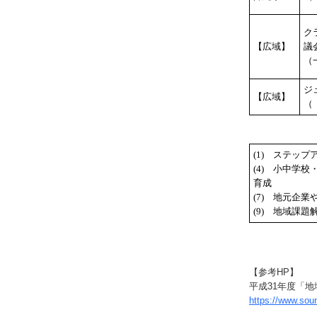
ク
【広域】
議
（
ジ
【広域】
（
(1) ステッ
(4) 小中学
育成
(7) 地元企
(9) 地域課
【参考HP】
平成31年度「地
https://www.so