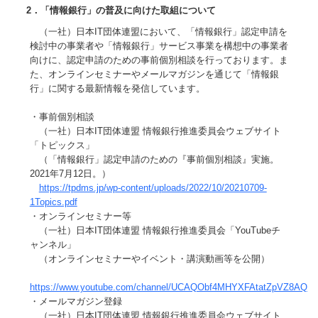
2．「情報銀行」の普及に向けた取組について
（一社）日本IT団体連盟において、「情報銀行」認定申請を
検討中の事業者や「情報銀行」サービス事業を構想中の事業者
向けに、認定申請のための事前個別相談を行っております。ま
た、オンラインセミナーやメールマガジンを通じて「情報銀
行」に関する最新情報を発信しています。
・事前個別相談
（一社）日本IT団体連盟 情報銀行推進委員会ウェブサイト
「トピックス」
（「情報銀行」認定申請のための『事前個別相談』実施。
2021年7月12日。）
https://tpdms.jp/wp-content/uploads/2022/10/20210709-
1Topics.pdf
・オンラインセミナー等
（一社）日本IT団体連盟 情報銀行推進委員会「YouTubeチ
ャンネル」
（オンラインセミナーやイベント・講演動画等を公開）
https://www.youtube.com/channel/UCAQObf4MHYXFAtatZpVZ8AQ
・メールマガジン登録
（一社）日本IT団体連盟 情報銀行推進委員会ウェブサイト