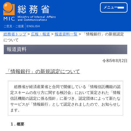
メニュー
ご意見・ご提案
ENGLISH
総務省トップ
>
広報・報道
>
報道資料一覧
> 「情報銀行」の新規認定
について
報道資料
令和5年8月2日
「情報銀行」の新規認定について
総務省が経済産業省と合同で開催している「情報信託機能の認
定スキームの在り方に関する検討会」において策定された「情報
信託機能の認定に係る指針」に基づき、認定団体によって新たな
サービスが「情報銀行」として認定されましたので、お知らせし
ます。
1．概要