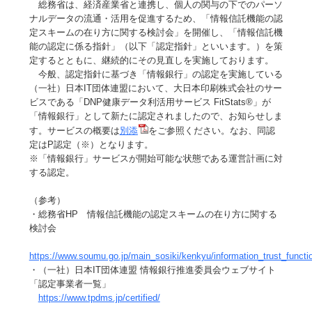
総務省は、経済産業省と連携し、個人の関与の下でのパーソ
ナルデータの流通・活用を促進するため、「情報信託機能の認
定スキームの在り方に関する検討会」を開催し、「情報信託機
能の認定に係る指針」（以下「認定指針」といいます。）を策
定するとともに、継続的にその見直しを実施しております。
今般、認定指針に基づき「情報銀行」の認定を実施している
（一社）日本IT団体連盟において、大日本印刷株式会社のサー
ビスである「DNP健康データ利活用サービス FitStats®」が
「情報銀行」として新たに認定されましたので、お知らせしま
す。サービスの概要は
別添
をご参照ください。なお、同認
定はP認定（※）となります。
※「情報銀行」サービスが開始可能な状態である運営計画に対
する認定。
（参考）
・総務省HP 情報信託機能の認定スキームの在り方に関する
検討会
https://www.soumu.go.jp/main_sosiki/kenkyu/information_trust_functi
・（一社）日本IT団体連盟 情報銀行推進委員会ウェブサイト
「認定事業者一覧」
https://www.tpdms.jp/certified/