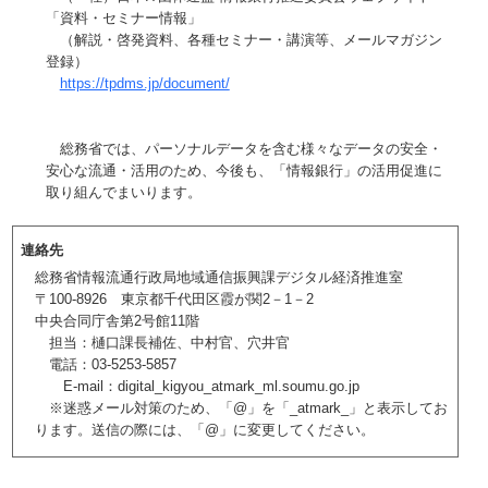
「資料・セミナー情報」
（解説・啓発資料、各種セミナー・講演等、メールマガジン
登録）
https://tpdms.jp/document/
総務省では、パーソナルデータを含む様々なデータの安全・
安心な流通・活用のため、今後も、「情報銀行」の活用促進に
取り組んでまいります。
連絡先
総務省情報流通行政局地域通信振興課デジタル経済推進室
〒100-8926 東京都千代田区霞が関2－1－2
中央合同庁舎第2号館11階
担当：樋口課長補佐、中村官、穴井官
電話：03-5253-5857
E-mail：digital_kigyou_atmark_ml.soumu.go.jp
※迷惑メール対策のため、「@」を「_atmark_」と表示してお
ります。送信の際には、「@」に変更してください。