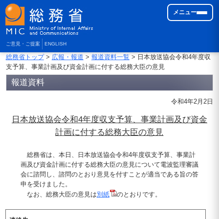
メニュー
ご意見・ご提案
ENGLISH
総務省トップ
>
広報・報道
>
報道資料一覧
> 日本放送協会令和4年度収
支予算、事業計画及び資金計画に付する総務大臣の意見
報道資料
令和4年2月2日
日本放送協会令和4年度収支予算、事業計画及び資金
計画に付する総務大臣の意見
総務省は、本日、日本放送協会令和4年度収支予算、事業計
画及び資金計画に付する総務大臣の意見について電波監理審議
会に諮問し、諮問のとおり意見を付すことが適当である旨の答
申を受けました。
なお、総務大臣の意見は
別紙
のとおりです。