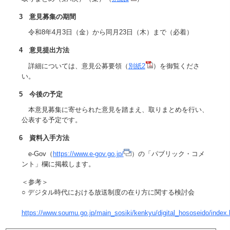
3 意見募集の期間
令和8年4月3日（金）から同月23日（木）まで（必着）
4 意見提出方法
詳細については、意見公募要領（
別紙2
）を御覧くださ
い。
5 今後の予定
本意見募集に寄せられた意見を踏まえ、取りまとめを行い、
公表する予定です。
6 資料入手方法
e-Gov（
https://www.e-gov.go.jp/
）の「パブリック・コメ
ント」欄に掲載します。
＜参考＞
○ デジタル時代における放送制度の在り方に関する検討会
https://www.soumu.go.jp/main_sosiki/kenkyu/digital_hososeido/index.