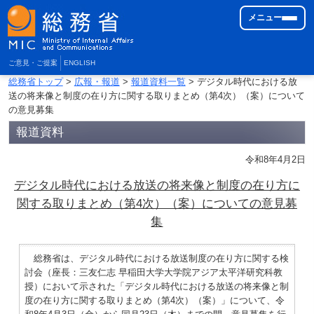
メニュー
ご意見・ご提案
ENGLISH
総務省トップ
>
広報・報道
>
報道資料一覧
> デジタル時代における放
送の将来像と制度の在り方に関する取りまとめ（第4次）（案）について
の意見募集
報道資料
令和8年4月2日
デジタル時代における放送の将来像と制度の在り方に
関する取りまとめ（第4次）（案）についての意見募
集
総務省は、デジタル時代における放送制度の在り方に関する検
討会（座長：三友仁志 早稲田大学大学院アジア太平洋研究科教
授）において示された「デジタル時代における放送の将来像と制
度の在り方に関する取りまとめ（第4次）（案）」について、令