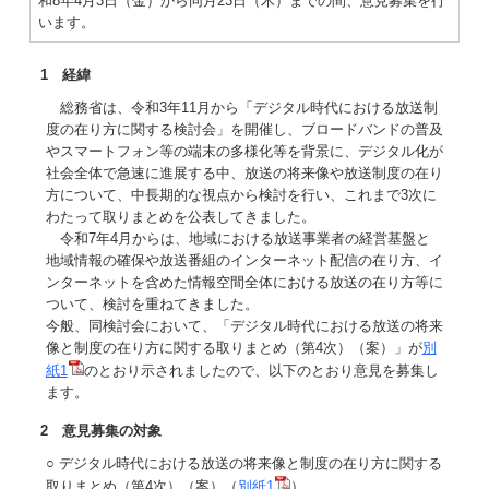
和8年4月3日（金）から同月23日（木）までの間、意見募集を行
います。
1 経緯
総務省は、令和3年11月から「デジタル時代における放送制
度の在り方に関する検討会」を開催し、ブロードバンドの普及
やスマートフォン等の端末の多様化等を背景に、デジタル化が
社会全体で急速に進展する中、放送の将来像や放送制度の在り
方について、中長期的な視点から検討を行い、これまで3次に
わたって取りまとめを公表してきました。
令和7年4月からは、地域における放送事業者の経営基盤と
地域情報の確保や放送番組のインターネット配信の在り方、イ
ンターネットを含めた情報空間全体における放送の在り方等に
ついて、検討を重ねてきました。
今般、同検討会において、「デジタル時代における放送の将来
像と制度の在り方に関する取りまとめ（第4次）（案）」が
別
紙1
のとおり示されましたので、以下のとおり意見を募集し
ます。
2 意見募集の対象
○ デジタル時代における放送の将来像と制度の在り方に関する
取りまとめ（第4次）（案）（
別紙1
）