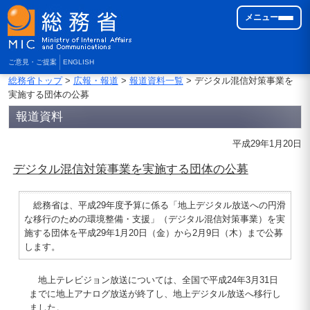
メニュー
ご意見・ご提案
ENGLISH
総務省トップ
>
広報・報道
>
報道資料一覧
> デジタル混信対策事業を
実施する団体の公募
報道資料
平成29年1月20日
デジタル混信対策事業を実施する団体の公募
総務省は、平成29年度予算に係る「地上デジタル放送への円滑
な移行のための環境整備・支援」（デジタル混信対策事業）を実
施する団体を平成29年1月20日（金）から2月9日（木）まで公募
します。
地上テレビジョン放送については、全国で平成24年3月31日
までに地上アナログ放送が終了し、地上デジタル放送へ移行し
ました。