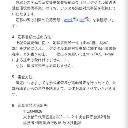
無線システム普及支援事業費等補助金（地上デジタル放送送
受信環境整備事業）のうち、デジタル混信対策事業を実施して
いただきます。
応募の際は別添の公募要領（
word
/
pdf
）を参照願いま
す。
4 応募書類の提出方法
上記公募要領に従い、応募書類等一式（正本1部、副本1
部）を封筒に入れ、「デジタル混信対策事業に関する応募書類
在中」と朱書きの上、 提出をお願いします（FAX、e-mail
による提出は受け付けません。）。
なお、提出書類等は返却しません。
5 審査方法
選定につきましては形式審査及び書面審査を行った上で、外
部有識者からの意見を踏まえて、団体を決定させていただきま
す。
6 応募書類の提出先
〒100-8926
東京都千代田区霞が関2－1－2 中央合同庁舎第2号館
総務省 情報流通行政局 放送技術課