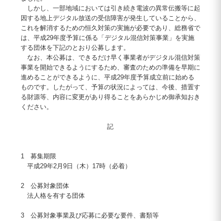
しかし、一部地域においては引き続き電波の異常伝搬等に起
因する地上デジタル放送の受信障害が発生していることから、
これを解消するための恒久対策の実施が必要であり、総務省で
は、平成29年度予算に係る「デジタル混信対策事業」を実施
する団体を下記のとおり公募します。
なお、本公募は、できるだけ早く事業者がデジタル混信対策
事業を開始できるようにするため、審査のための準備を早期に
進めることができるように、平成29年度予算成立前に始める
ものです。したがって、予算の状況によっては、今後、措置す
る財源等、内容に変更があり得ることをあらかじめ御承知おき
ください。
記
1 募集期限
平成29年2月9日（木）17時（必着）
2 公募対象団体
法人格を有する団体
3 公募対象事業及び応募に必要な要件、書類等