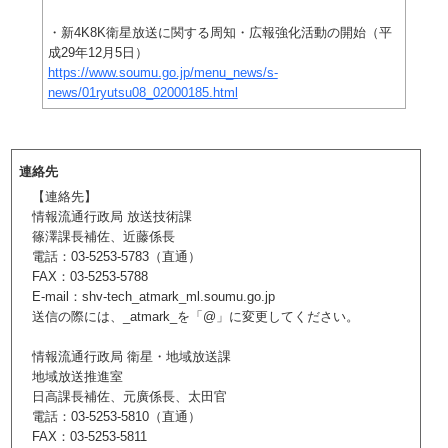
・新4K8K衛星放送に関する周知・広報強化活動の開始（平
成29年12月5日）
https://www.soumu.go.jp/menu_news/s-
news/01ryutsu08_02000185.html
連絡先
【連絡先】
情報流通行政局 放送技術課
篠澤課長補佐、近藤係長
電話：03-5253-5783（直通）
FAX：03-5253-5788
E-mail：shv-tech_atmark_ml.soumu.go.jp
送信の際には、_atmark_を「@」に変更してください。
情報流通行政局 衛星・地域放送課
地域放送推進室
日高課長補佐、元廣係長、太田官
電話：03-5253-5810（直通）
FAX：03-5253-5811