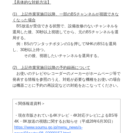
【具体的な対処方法】
(1) 上記作業実施日以降、
一部のBSチャンネルが視聴できな
くなった場合
BS放送が受信できる状態で、設備改修のないチャンネルを
選局した後、30秒以上視聴してから、元のBSチャンネルを選
局する。
例：BSのワンタッチボタンの1を押してNHKのBS1を選局
し、30秒以上待つ。
その後、視聴したいチャンネルを選局する。
(2) 上記
作業実施日以降の予約録画について
お使いのテレビやレコーダーのメーカーがホームページ等で
発表する情報を参照のうえ、対処が必要な機種をお使いの場合
は機器ごとに予約の再設定などの対処をおこなってください。
＜関係報道資料＞
・現在市販されている4Kテレビ・4K対応テレビによるBS等
4K・8K放送の視聴に関するお知らせ（平成28年6月30日）
https://www.soumu.go.jp/menu_news/s-