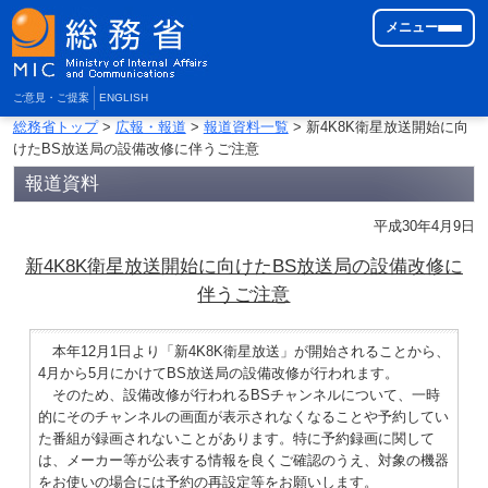
メニュー
ご意見・ご提案
ENGLISH
総務省トップ
>
広報・報道
>
報道資料一覧
> 新4K8K衛星放送開始に向
けたBS放送局の設備改修に伴うご注意
報道資料
平成30年4月9日
新4K8K衛星放送開始に向けたBS放送局の設備改修に
伴うご注意
本年12月1日より「新4K8K衛星放送」が開始されることから、
4月から5月にかけてBS放送局の設備改修が行われます。
そのため、設備改修が行われるBSチャンネルについて、一時
的にそのチャンネルの画面が表示されなくなることや予約してい
た番組が録画されないことがあります。特に予約録画に関して
は、メーカー等が公表する情報を良くご確認のうえ、対象の機器
をお使いの場合には予約の再設定等をお願いします。