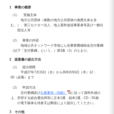
1 事業の概要
（1） 実施主体
地方公共団体（複数の地方公共団体の連携主体を含
む。）、第三セクター法人、地上基幹放送事業者等及び一般社
団法人等
（2） 事業の内容
地域公共ネットワーク等強じん化事業費補助金交付要綱
（以下「交付要綱」という。）第3条（3）のとおり。
2 提案書の提出方法
（1） 提出期限
平成27年7月15日（水）から同年8月6日（木）12：
00（必着）まで
（2） 申請方法
交付要綱及び
公募要領（別紙）
に従って資料作成の
上、所管する総合通信局等に正本1通、副本1通、CD－R1枚
の電子媒体を持参又は郵送により提出してください。
3 その他