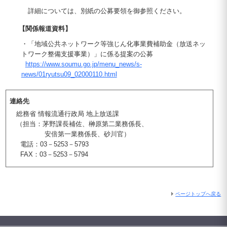
詳細については、別紙の公募要領を御参照ください。
【関係報道資料】
・「地域公共ネットワーク等強じん化事業費補助金（放送ネッ
トワーク整備支援事業）」に係る提案の公募
https://www.soumu.go.jp/menu_news/s-
news/01ryutsu09_02000110.html
連絡先
総務省 情報流通行政局 地上放送課
（担当：茅野課長補佐、榊原第二業務係長、
安倍第一業務係長、砂川官）
電話：03－5253－5793
FAX：03－5253－5794
ページトップへ戻る