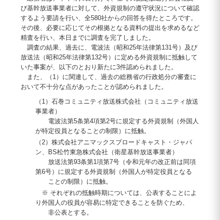
び基幹放送事業者に対して、外資規制の遵守状況について確認
するよう要請を行い、全580社からの回答を得たところです。
その後、必要に応じてその根拠となる資料の提出を求めるなど
精査を行い、本日までに調査を完了しました。
調査の結果、過去に、電波法（昭和25年法律第131号）及び
放送法（昭和25年法律第132号）に定める外資規制に抵触して
いた事案が、以下のとおり新たに3件認められました。
また、（1）に関連して、過去の総務省の行政処分の審査に
おいて不十分な点があったことが認められました。
（1）石巻コミュニティ放送株式会社（コミュニティ放送
事業者）
電波法第5条第4項第2号に規定する外資規制（外国人
が特定役員となることの制限）に抵触。
（2）株式会社アニマックスブロードキャスト・ジャパ
ン、BS松竹東急株式会社（衛星基幹放送事業者）
放送法第93条第1項第7号（令和元年の改正前は同項
第6号）に規定する外資規制（外国人が特定役員となる
ことの制限）に抵触。
※ それぞれの抵触時期については、公表することによ
り外国人の役員が容易に特定できることを防ぐため、
非公表とする。