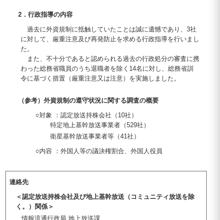
2．行政指導の内容
過去に外資規制に抵触していたことは誠に遺憾であり、3社
に対して、厳重注意及び再発防止を求める行政指導を行いまし
た。
また、不十分であると認められる過去の行政処分の審査に携
わった総務省職員のうち退職者を除く14名に対し、総務省訓
令に基づく措置（厳重注意又は注意）を実施しました。
（参考）外資規制の遵守状況に関する調査の概要
○対象 ：認定放送持株会社（10社）
特定地上基幹放送事業者（529社）
衛星基幹放送事業者等（41社）
○内容 ：外国人等の議決権割合、外国人役員
連絡先
＜認定放送持株会社及び地上基幹放送（コミュニティ放送を除
く。）関係＞
情報流通行政局 地上放送課