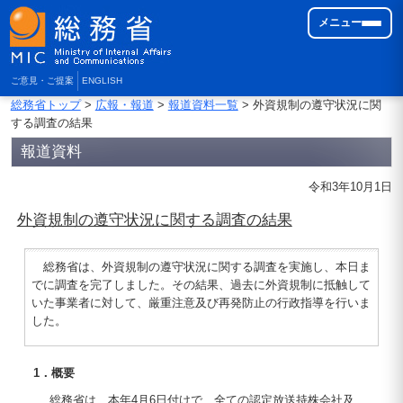
メニュー
ご意見・ご提案
ENGLISH
総務省トップ
>
広報・報道
>
報道資料一覧
> 外資規制の遵守状況に関
する調査の結果
報道資料
令和3年10月1日
外資規制の遵守状況に関する調査の結果
総務省は、外資規制の遵守状況に関する調査を実施し、本日ま
でに調査を完了しました。その結果、過去に外資規制に抵触して
いた事業者に対して、厳重注意及び再発防止の行政指導を行いま
した。
1．概要
総務省は、本年4月6日付けで、全ての認定放送持株会社及