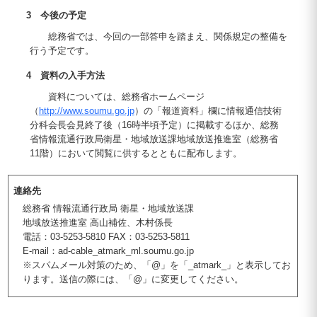
3 今後の予定
総務省では、今回の一部答申を踏まえ、関係規定の整備を
行う予定です。
4 資料の入手方法
資料については、総務省ホームページ
（
http://www.soumu.go.jp
）の「報道資料」欄に情報通信技術
分科会長会見終了後（16時半頃予定）に掲載するほか、総務
省情報流通行政局衛星・地域放送課地域放送推進室（総務省
11階）において閲覧に供するとともに配布します。
連絡先
総務省 情報流通行政局 衛星・地域放送課
地域放送推進室 高山補佐、木村係長
電話：03-5253-5810 FAX：03-5253-5811
E-mail：ad-cable_atmark_ml.soumu.go.jp
※スパムメール対策のため、「@」を「_atmark_」と表示してお
ります。送信の際には、「@」に変更してください。