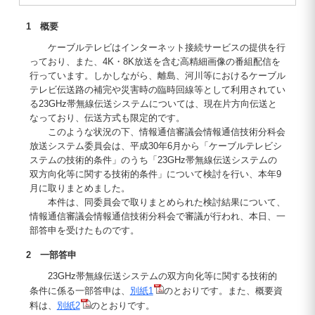
1 概要
ケーブルテレビはインターネット接続サービスの提供を行
っており、また、4K・8K放送を含む高精細画像の番組配信を
行っています。しかしながら、離島、河川等におけるケーブル
テレビ伝送路の補完や災害時の臨時回線等として利用されてい
る23GHz帯無線伝送システムについては、現在片方向伝送と
なっており、伝送方式も限定的です。
このような状況の下、情報通信審議会情報通信技術分科会
放送システム委員会は、平成30年6月から「ケーブルテレビシ
ステムの技術的条件」のうち「23GHz帯無線伝送システムの
双方向化等に関する技術的条件」について検討を行い、本年9
月に取りまとめました。
本件は、同委員会で取りまとめられた検討結果について、
情報通信審議会情報通信技術分科会で審議が行われ、本日、一
部答申を受けたものです。
2 一部答申
23GHz帯無線伝送システムの双方向化等に関する技術的
条件に係る一部答申は、
別紙1
のとおりです。また、概要資
料は、
別紙2
のとおりです。