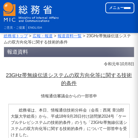
メニュー
ご意見・ご提案
ENGLISH
総務省トップ
>
広報・報道
>
報道資料一覧
> 23GHz帯無線伝送システ
ムの双方向化等に関する技術的条件
報道資料
令和元年10月8日
23GHz帯無線伝送システムの双方向化等に関する技術
的条件
情報通信審議会からの一部答申
総務省は、本日、情報通信技術分科会（会長：西尾 章治郎
大阪大学総長）から、平成18年9月28日付け諮問第2024号「ケー
ブルテレビシステムの技術的条件」のうち「23GHz帯無線伝送シ
ステムの双方向化等に関する技術的条件」について一部答申を受
けました。