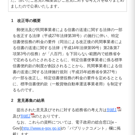
た。頂いたご意見の概要及びご意見に対する考え方を取りまとめ
ましたので公表いたします。
1 改正等の概要
郵便法及び民間事業者による信書の送達に関する法律の一部
を改正する法律（平成27年法律第38号）の施行に伴い、特定
信書便役務の料金の要件（同法による改正後の民間事業者によ
る信書の送達に関する法律（平成14年法律第99号）第2条第7
項第3号の役務）が「八百円」を下回らない範囲内で総務省令
で定めるものとされるとともに、特定信書便事業者に係る標準
信書便約款の制度が創設されることから、民間事業者による信
書の送達に関する法律施行規則（平成15年総務省令第27号）
の一部を改正し、特定信書便役務の料金の要件を定めるととも
に、標準信書便約款（一般貨物自動車運送事業者用）を制定す
るものです。
2 意見募集の結果
提出された意見及びそれに対する総務省の考え方は
別紙1
及び
別紙2
のとおりです。
なお、これらの資料については、電子政府の総合窓口[e－
Gov](
http://www.e-gov.go.jp
)の「パブリックコメント」欄に掲
載します。