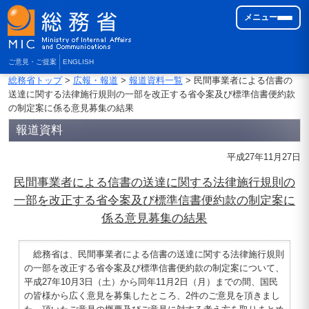
メニュー
ご意見・ご提案
ENGLISH
総務省トップ
>
広報・報道
>
報道資料一覧
> 民間事業者による信書の
送達に関する法律施行規則の一部を改正する省令案及び標準信書便約款
の制定案に係る意見募集の結果
報道資料
平成27年11月27日
民間事業者による信書の送達に関する法律施行規則の
一部を改正する省令案及び標準信書便約款の制定案に
係る意見募集の結果
総務省は、民間事業者による信書の送達に関する法律施行規則
の一部を改正する省令案及び標準信書便約款の制定案について、
平成27年10月3日（土）から同年11月2日（月）までの間、国民
の皆様から広く意見を募集したところ、2件のご意見を頂きまし