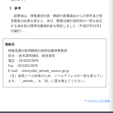
3 参考
総務省は、情報通信行政・郵政行政審議会からの答申及び意
見募集の結果を踏まえ、本日、郵便法施行規則等の一部を改正
する省令及び標準信書便約款を制定しました（平成27年12月1
日施行）。
連絡先
情報流通行政局郵政行政部信書便事業課
担当 ：鈴木課長補佐、納見係長
電話 ：03-5253-5976
Fax ：03-5253-5979
E-mail： shinsyobin_atmark_soumu.go.jp
（注）迷惑メール対策のため、メールアドレスの一部を変えてい
ます。「_atmark_」を「@」に置き換えてください。
ページトップへ戻る