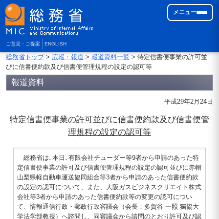
メニュー
ご意見・ご提案
ENGLISH
総務省トップ
>
広報・報道
>
報道資料一覧
> 特定信書便事業の許可並
びに信書便約款及び信書便管理規程の設定の認可等
報道資料
平成29年2月24日
特定信書便事業の許可並びに信書便約款及び信書便管
理規程の設定の認可等
総務省は､本日､有限会社チューダー等9者から申請のあった特
定信書便事業の許可及び信書便管理規程の設定の認可並びに赤帽
山梨県軽自動車運送協同組合等3者から申請のあった信書便約款
の設定の認可について、また、大阪ガスビジネスクリエイト株式
会社等3者から申請のあった信書便約款等の変更の認可につい
て、情報通信行政・郵政行政審議会（会長：多賀谷 一照 獨協大
学法学部教授）へ諮問し、同審議会から諮問のとおり許可及び認