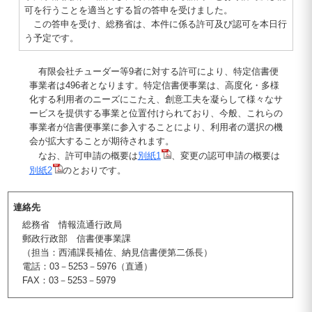
可を行うことを適当とする旨の答申を受けました。
この答申を受け、総務省は、本件に係る許可及び認可を本日行
う予定です。
有限会社チューダー等9者に対する許可により、特定信書便
事業者は496者となります。特定信書便事業は、高度化・多様
化する利用者のニーズにこたえ、創意工夫を凝らして様々なサ
ービスを提供する事業と位置付けられており、今般、これらの
事業者が信書便事業に参入することにより、利用者の選択の機
会が拡大することが期待されます。
なお、許可申請の概要は
別紙1
、変更の認可申請の概要は
別紙2
のとおりです。
連絡先
総務省 情報流通行政局
郵政行政部 信書便事業課
（担当：西浦課長補佐、納見信書便第二係長）
電話：03－5253－5976（直通）
FAX：03－5253－5979