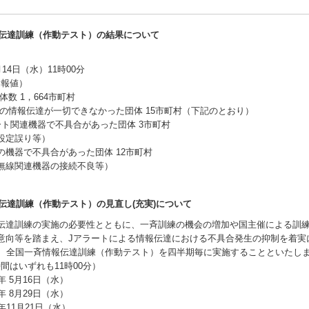
報伝達訓練（作動テスト）の結果について
4日（水）11時00分
速報値）
 1，664市町村
報伝達が一切できなかった団体 15市町村（下記のとおり）
関連機器で不具合があった団体 3市町村
定誤り等）
器で不具合があった団体 12市町村
線関連機器の接続不良等）
伝達訓練（作動テスト）の見直し(充実)について
達訓練の実施の必要性とともに、一斉訓練の機会の増加や国主催による訓
意向等を踏まえ、Jアラートによる情報伝達における不具合発生の抑制を着実
ら、全国一斉情報伝達訓練（作動テスト）を四半期毎に実施することといたし
時間はいずれも11時00分）
5月16日（水）
8月29日（水）
1月21日（水）