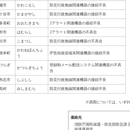
越市
かわごえし
防災行政無線関連機器の接続不良
ケ谷市
かまがやし
防災行政無線関連機器の接続不良
多喜町
おおたきまち
Jアラート関連機器の接続不良
村市
はむらし
Jアラート関連機器の不具合
松市
こまつし
防災行政無線関連機器の不具合
かわねほんちょ
根本町
IP告知放送端末関連機器の接続不良
う
つらぎ
登録制メール配信システム関連機器の不具
かつらぎちょう
合
布志市
しぶしし
防災行政無線関連機器の接続不良
島村
みしまむら
防災行政無線関連機器の接続不良
因については、いずれも精
連絡先
消防庁国民保護・防災部防災課 
保護運用室