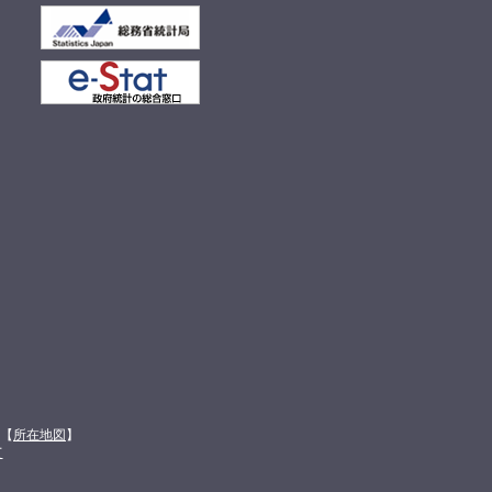
館【
所在地図
】
て