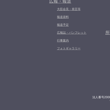
広報・報道
大臣会見・発言等
報道資料
報道予定
所
広報誌・パンフレット
行事案内
フォトギャラリー
法人番号200