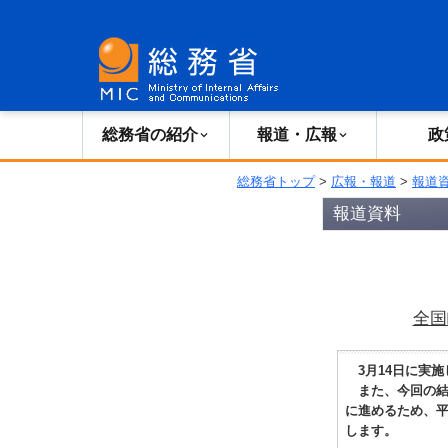
総務省の紹介
広報・報道
総務省の紹介
報道・広報
政
総務省トップ
>
広報・報道
>
報道
報道資料
全国
3月14日に実施
また、今回の結
に進めるため、平
します。