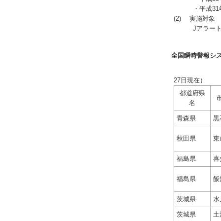
・平成31年 
(2) 実施対象
Jアラート受
全国瞬時警報シ
（
27日現在）
都道府県
名
青森県
黒
秋田県
東
福島県
喜
福島県
飯
茨城県
水
茨城県
土