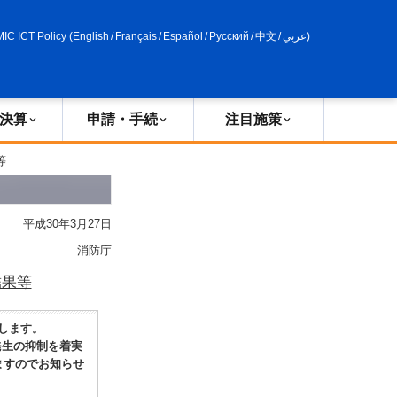
申請・手続
政策評価
MIC ICT Policy
(
English
/
Français
/
Español
/
Русский
/
中文
/
عربي
)
決算
申請・手続
注目施策
等
平成30年3月27日
消防庁
結果等
します。
発生の抑制を着実
ますのでお知らせ