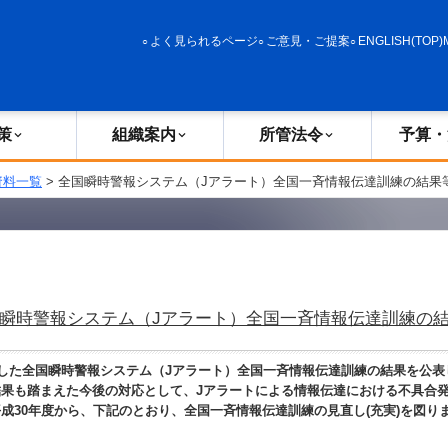
政策
組織案内
所管法令
予算・決算
よく見られるページ
ご意見・ご提案
ENGLISH(TOP)
策
組織案内
所管法令
予算・
資料一覧
> 全国瞬時警報システム（Jアラート）全国一斉情報伝達訓練の結果
瞬時警報システム（Jアラート）全国一斉情報伝達訓練の
した全国瞬時警報システム（Jアラート）全国一斉情報伝達訓練の結果を公表
果も踏まえた今後の対応として、Jアラートによる情報伝達における不具合
成30年度から、下記のとおり、全国一斉情報伝達訓練の見直し(充実)を図り