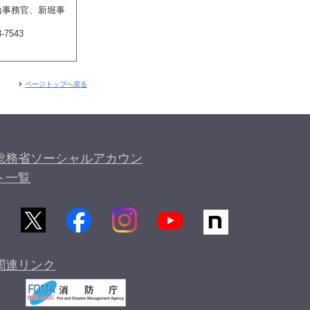
山事務官、新堀事
-7543
ページトップへ戻る
総務省ソーシャルアカウン
ト一覧
関連リンク