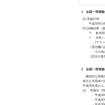
1 全国一斉情
(1) 実施日時
平成30年3月1
(2) 訓練結果（
ア 参加団体数
イ 住民への情
・Jアラート
（受信機の設
・その他の機
（防災行政無
2 全国一斉情報
継続的な情報伝
地方公共団体の
平成30年度か
(1) 実施日（
・平成30年 
・平成30年 
・平成30年1