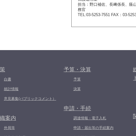
担当：野口補佐、長﨑係長、蔭
務官
TEL:03-5253-7551 FAX：03-5253
策
予算・決算
白書
予算
統計情報
決算
意見募集(パブリックコメント）
申請・手続
織案内
調達情報・電子入札
外局等
申請・届出等の手続案内