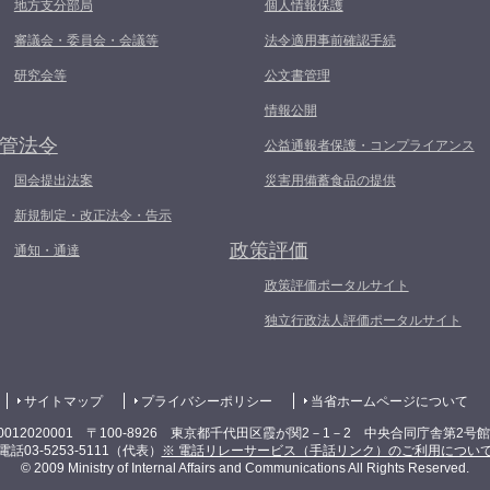
地方支分部局
個人情報保護
審議会・委員会・会議等
法令適用事前確認手続
研究会等
公文書管理
情報公開
管法令
公益通報者保護・コンプライアンス
国会提出法案
災害用備蓄食品の提供
新規制定・改正法令・告示
政策評価
通知・通達
政策評価ポータルサイト
独立行政法人評価ポータルサイト
サイトマップ
プライバシーポリシー
当省ホームページについて
0012020001 〒100-8926 東京都千代田区霞が関2－1－2 中央合同庁舎第2号
電話03-5253-5111（代表）
※ 電話リレーサービス（手話リンク）のご利用につい
© 2009 Ministry of Internal Affairs and Communications All Rights Reserved.