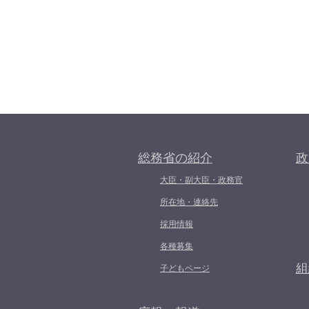
総務省の紹介
政
大臣・副大臣・政務官
所在地・連絡先
採用情報
各種募集
組
子どもページ