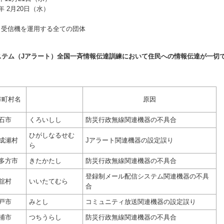
2月20日（水）
信機を運用する全ての団体
ステム（Jアラート）全国一斉情報伝達訓練において住民への情報伝達が一切
平成30年
市町村名
原因
石市
くろいしし
防災行政無線関連機器の不具合
ひがしなるせむ
成瀬村
Jアラート関連機器の設定誤り
ら
多方市
きたかたし
防災行政無線関連機器の不具合
登録制メール配信システム関連機器の不具
舘村
いいたてむら
合
戸市
みとし
コミュニティ放送関連機器の設定誤り
浦市
つちうらし
防災行政無線関連機器の不具合