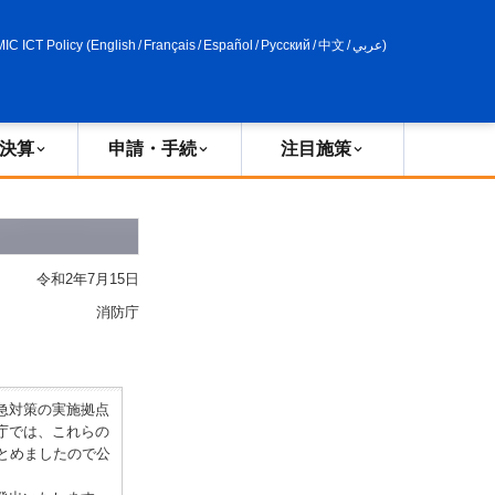
申請・手続
政策評価
MIC ICT Policy
(
English
/
Français
/
Español
/
Русский
/
中文
/
عربي
)
決算
申請・手続
注目施策
令和2年7月15日
消防庁
急対策の実施拠点
庁では、これらの
とめましたので公