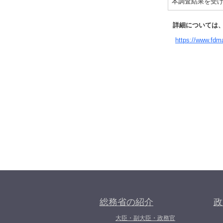
本調査結果を受
詳細については
https://www.fdm
総務省の紹介
政
大臣・副大臣・政務官