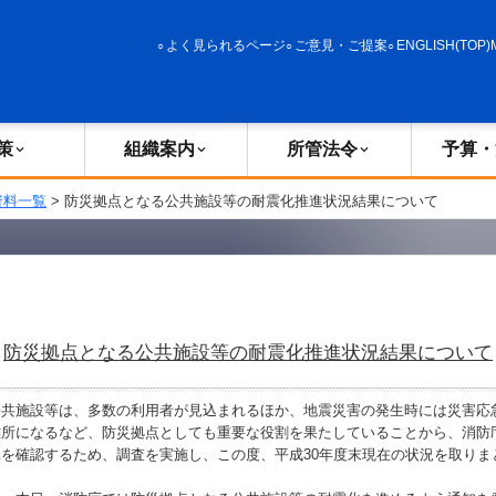
政策
組織案内
所管法令
予算・決算
よく見られるページ
ご意見・ご提案
ENGLISH(TOP)
策
組織案内
所管法令
予算・
資料一覧
> 防災拠点となる公共施設等の耐震化推進状況結果について
防災拠点となる公共施設等の耐震化推進状況結果について
公共施設等は、多数の利用者が見込まれるほか、地震災害の発生時には災害応
難所になるなど、防災拠点としても重要な役割を果たしていることから、消防
を確認するため、調査を実施し、この度、平成30年度末現在の状況を取りま