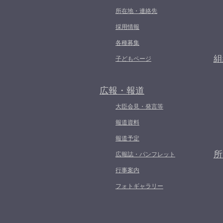
所在地・連絡先
採用情報
各種募集
組
子どもページ
広報・報道
大臣会見・発言等
報道資料
報道予定
所
広報誌・パンフレット
行事案内
フォトギャラリー