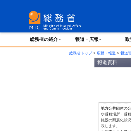
総務省の紹介
広報・報道
総務省の紹介
報道・広報
政
総務省トップ
>
広報・報道
>
報道
報道資料
地方公共団体の
や避難場所・避
施設の耐震化状況
表します。