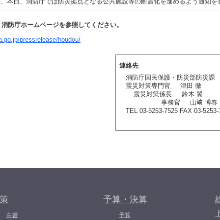
け、本日、消防庁では防災拠点となる公共施設等の耐震化を進めるよう通知を
、消防庁ホームページを参照してください。
a.go.jp/pressrelease/houdou/
連絡先
消防庁国民保護・防災部防災課
震災対策専門官 津田 徹
震災対策係長 鈴木 翼
事務官 山﨑 博春
TEL 03-5253-7525 FAX 03-5253-
策
予算・決算
白書
予算