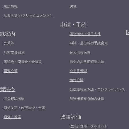
統計情報
決算
意見募集(パブリックコメント）
申請・手続
織案内
調達情報・電子入札
外局等
申請・届出等の手続案内
地方支分部局
個人情報保護
審議会・委員会・会議等
法令適用事前確認手続
研究会等
公文書管理
情報公開
管法令
公益通報者保護・コンプライアンス
国会提出法案
災害用備蓄食品の提供
新規制定・改正法令・告示
政策評価
通知・通達
政策評価ポータルサイト