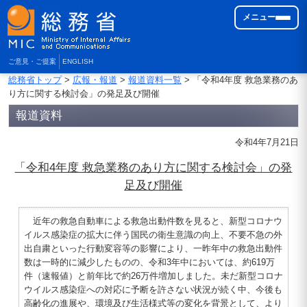
メニュー
ご意見・ご提案
ENGLISH
総務省トップ
>
広報・報道
>
報道資料一覧
> 「令和4年度 救急業務のあ
り方に関する検討会」の発足及び開催
報道資料
令和4年7月21日
「令和4年度 救急業務のあり方に関する検討会」の発
足及び開催
近年の救急自動車による救急出動件数を見ると、新型コロナウ
イルス感染症の拡大に伴う国民の衛生意識の向上、不要不急の外
出自粛といった行動変容等の影響により、一昨年中の救急出動件
数は一時的に減少したものの、令和3年中においては、約619万
件（速報値）と前年比で約26万件増加しました。未だ新型コロナ
ウイルス感染症への対応に予断を許さない状況が続く中、今後も
高齢化の進展や、環境及び生活様式等の変化を背景として、より