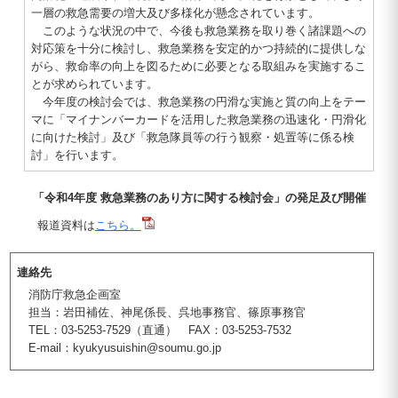
一層の救急需要の増大及び多様化が懸念されています。
このような状況の中で、今後も救急業務を取り巻く諸課題への
対応策を十分に検討し、救急業務を安定的かつ持続的に提供しな
がら、救命率の向上を図るために必要となる取組みを実施するこ
とが求められています。
今年度の検討会では、救急業務の円滑な実施と質の向上をテー
マに「マイナンバーカードを活用した救急業務の迅速化・円滑化
に向けた検討」及び「救急隊員等の行う観察・処置等に係る検
討」を行います。
「令和4年度 救急業務のあり方に関する検討会」の発足及び開催
報道資料は
こちら。
連絡先
消防庁救急企画室
担当：岩田補佐、神尾係長、呉地事務官、篠原事務官
TEL：03-5253-7529（直通） FAX：03-5253-7532
E-mail：kyukyusuishin@soumu.go.jp