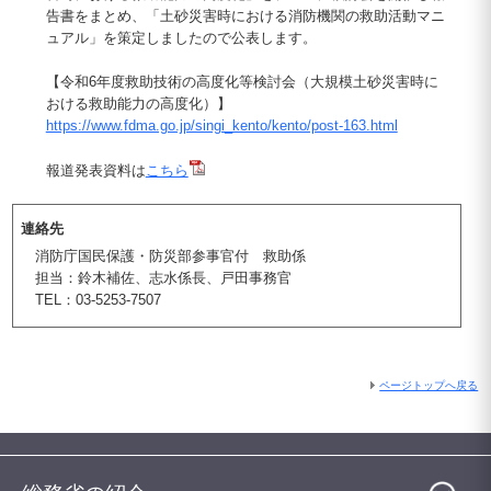
告書をまとめ、「土砂災害時における消防機関の救助活動マニ
ュアル」を策定しましたので公表します。
【令和6年度救助技術の高度化等検討会（大規模土砂災害時に
おける救助能力の高度化）】
https://www.fdma.go.jp/singi_kento/kento/post-163.html
報道発表資料は
こちら
連絡先
消防庁国民保護・防災部参事官付 救助係
担当：鈴木補佐、志水係長、戸田事務官
TEL：03-5253-7507
ページトップへ戻る