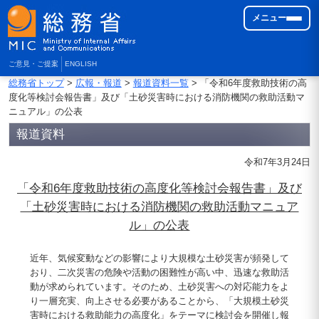
メニュー
ご意見・ご提案
ENGLISH
総務省トップ
>
広報・報道
>
報道資料一覧
> 「令和6年度救助技術の高
度化等検討会報告書」及び「土砂災害時における消防機関の救助活動マ
ニュアル」の公表
報道資料
令和7年3月24日
「令和6年度救助技術の高度化等検討会報告書」及び
「土砂災害時における消防機関の救助活動マニュア
ル」の公表
近年、気候変動などの影響により大規模な土砂災害が頻発して
おり、二次災害の危険や活動の困難性が高い中、迅速な救助活
動が求められています。そのため、土砂災害への対応能力をよ
り一層充実、向上させる必要があることから、「大規模土砂災
害時における救助能力の高度化」をテーマに検討会を開催し報