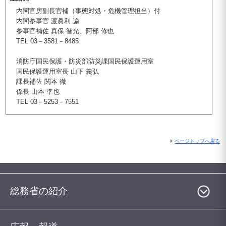
内閣官房副長官補（事態対処・危機管理担当）付
内閣参事官 渡眞利 諭
参事官補佐 真保 智光、阿部 修也
TEL 03－3581－8485
消防庁国民保護・防災部防災課国民保護運用室
国民保護運用室長 山下 義弘
課長補佐 関本 徹
係長 山本 準也
TEL 03－5253－7551
ページトップへ戻る
総務省の紹介