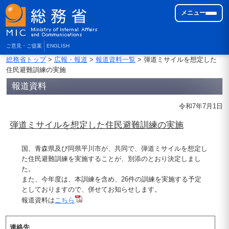
メニュー
ご意見・ご提案
ENGLISH
総務省トップ
>
広報・報道
>
報道資料一覧
> 弾道ミサイルを想定した
住民避難訓練の実施
報道資料
令和7年7月1日
弾道ミサイルを想定した住民避難訓練の実施
国、青森県及び同県平川市が、共同で、弾道ミサイルを想定し
た住民避難訓練を実施することが、別添のとおり決定しまし
た。
また、今年度は、本訓練を含め、26件の訓練を実施する予定
としておりますので、併せてお知らせします。
報道資料は
こちら
連絡先