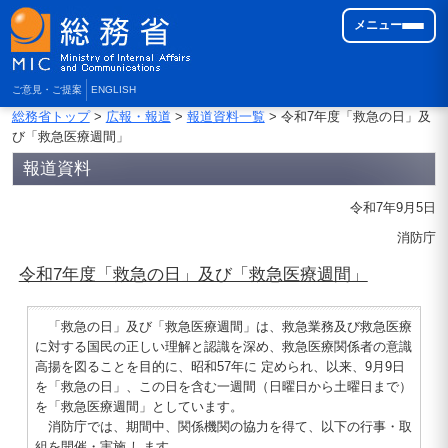
メニュー
ご意見・ご提案
ENGLISH
総務省トップ
>
広報・報道
>
報道資料一覧
> 令和7年度「救急の日」及
び「救急医療週間」
報道資料
令和7年9月5日
消防庁
令和7年度「救急の日」及び「救急医療週間」
「救急の日」及び「救急医療週間」は、救急業務及び救急医療
に対する国民の正しい理解と認識を深め、救急医療関係者の意識
高揚を図ることを目的に、昭和57年に 定められ、以来、9月9日
を「救急の日」、この日を含む一週間（日曜日から土曜日まで）
を「救急医療週間」としています。
消防庁では、期間中、関係機関の協力を得て、以下の行事・取
組を開催・実施 します。