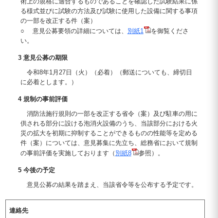
術上の規格に適合するものであることを確認した試験結果に係
る様式並びに試験の方法及び試験に使用した設備に関する事項
の一部を改正する件（案）
○ 意見公募要領の詳細については、
別紙1
を御覧くださ
い。
3 意見公募の期限
令和8年1月27日（火）（必着）（郵送についても、締切日
に必着とします。）
4 規制の事前評価
消防法施行規則の一部を改正する省令（案）及び駐車の用に
供される部分に設ける泡消火設備のうち、当該部分における火
災の拡大を初期に抑制することができるものの性能等を定める
件（案）については、意見募集に先立ち、総務省において規制
の事前評価を実施しております（
別紙8
参照）。
5 今後の予定
意見公募の結果を踏まえ、当該省令等を公布する予定です。
連絡先