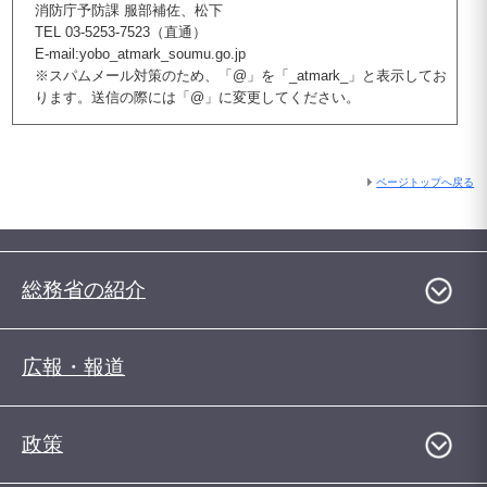
消防庁予防課 服部補佐、松下
TEL 03-5253-7523（直通）
E-mail:yobo_atmark_soumu.go.jp
※スパムメール対策のため、「@」を「_atmark_」と表示してお
ります。送信の際には「@」に変更してください。
ページトップへ戻る
総務省の紹介
広報・報道
政策