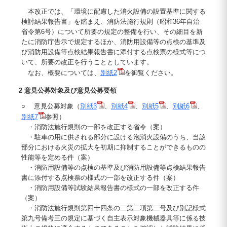
本改正では、「環境に配慮した消火設備の設置基準に関する
検討結果報告書」を踏まえ、消防法施行規則（昭和36年自治
省令第6号）について所要の規定の整備を行い、その細目を新
たに消防庁告示で規定するほか、消防用設備等の点検の基準及
び消防用設備等点検結果報告書に添付する点検票の様式等につ
いて、所要の改正を行うこととしています。
なお、概要については、
別紙2
を御覧ください。
2 意見公募対象及び意見公募要領
○ 意見公募対象（
別紙3
、
別紙4
、
別紙5
、
別紙6
、
別紙7
参照）
・消防法施行規則の一部を改正する省令（案）
・駐車の用に供される部分に設ける泡消火設備のうち、当該
部分における火災の拡大を初期に抑制することができるものの
性能等を定める件（案）
・消防用設備等の点検の基準及び消防用設備等点検結果報告
書に添付する点検票の様式の一部を改正する件（案）
・消防用設備等試験結果報告書の様式の一部を改正する件
（案）
・消防法施行規則第四十四条の二第二項第二号及び別記様式
第九号備考三の規定に基づく自主表示対象機械器具等に係る技