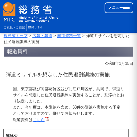
メニュー
ご意見・ご提案
ENGLISH
総務省トップ
>
広報・報道
>
報道資料一覧
> 弾道ミサイルを想定した
住民避難訓練の実施
報道資料
令和8年1月15日
弾道ミサイルを想定した住民避難訓練の実施
国、東京都及び同都葛飾区並びに江戸川区が、共同で、弾道ミ
サイルを想定した住民避難訓練を実施することが、別添のとお
り決定しました。
また、今年度は、本訓練を含め、33件の訓練を実施する予定
としておりますので、併せてお知らせします。
報道資料は
こちら
連絡先