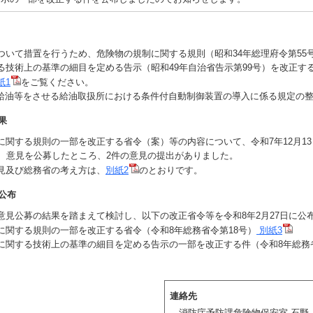
いて措置を行うため、危険物の規制に関する規則（昭和34年総理府令第55
る技術上の基準の細目を定める告示（昭和49年自治省告示第99号）を改正す
紙1
をご覧ください。
給油等をさせる給油取扱所における条件付自動制御装置の導入に係る規定の
果
関する規則の一部を改正する省令（案）等の内容について、令和7年12月13
間、意見を公募したところ、2件の意見の提出がありました。
見及び総務省の考え方は、
別紙2
のとおりです。
公布
見公募の結果を踏まえて検討し、以下の改正省令等を令和8年2月27日に公
に関する規則の一部を改正する省令（令和8年総務省令第18号）
別紙3
に関する技術上の基準の細目を定める告示の一部を改正する件（令和8年総務省
連絡先
消防庁予防課危険物保安室 石野