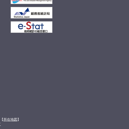
館【
所在地図
】
て