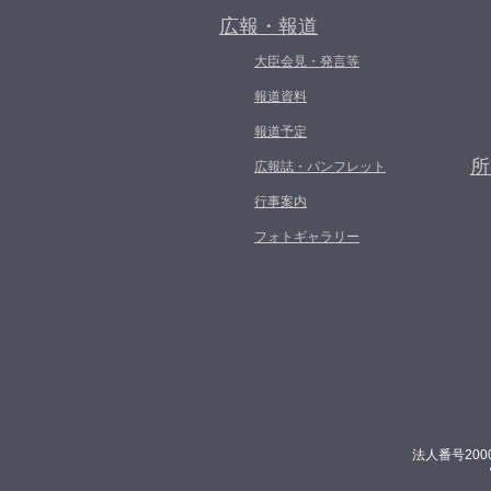
広報・報道
大臣会見・発言等
報道資料
報道予定
所
広報誌・パンフレット
行事案内
フォトギャラリー
法人番号200