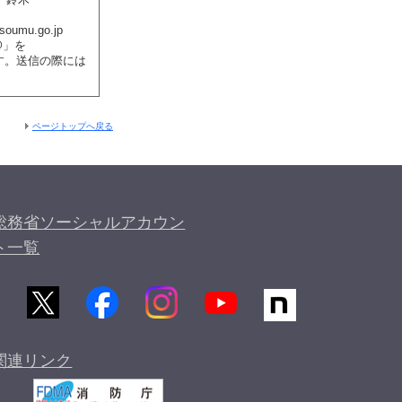
soumu.go.jp
@」を
ます。送信の際には
ページトップへ戻る
総務省ソーシャルアカウン
ト一覧
関連リンク