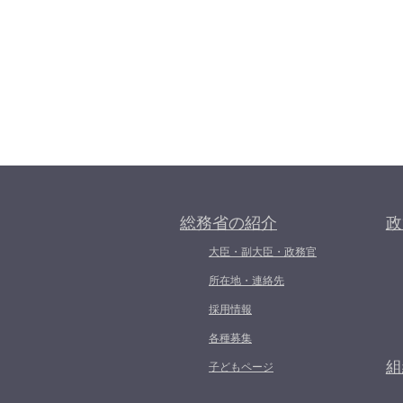
総務省の紹介
政
大臣・副大臣・政務官
所在地・連絡先
採用情報
各種募集
組
子どもページ