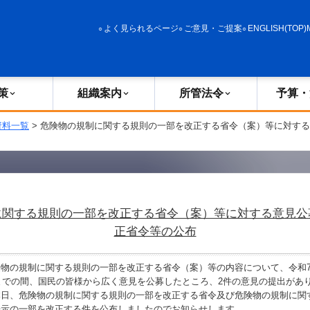
政策
組織案内
所管法令
予算・決算
よく見られるページ
ご意見・ご提案
ENGLISH(TOP)
策
組織案内
所管法令
予算・
資料一覧
> 危険物の規制に関する規則の一部を改正する省令（案）等に対す
に関する規則の一部を改正する省令（案）等に対する意見公
正省令等の公布
の規制に関する規則の一部を改正する省令（案）等の内容について、令和7年
日までの間、国民の皆様から広く意見を公募したところ、2件の意見の提出があ
本日、危険物の規制に関する規則の一部を改正する省令及び危険物の規制に関
告示の一部を改正する件を公布しましたのでお知らせします。