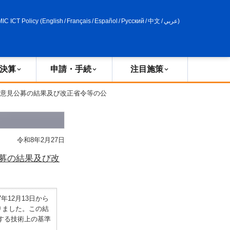
申請・手続
政策評価
MIC ICT Policy
(
English
/
Français
/
Español
/
Русский
/
中文
/
عربي
)
決算
申請・手続
注目施策
る意見公募の結果及び改正省令等の公
令和8年2月27日
募の結果及び改
12月13日から
りました。この結
する技術上の基準