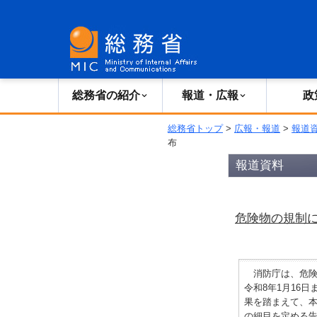
総務省の紹介
広報・報道
総務省の紹介
報道・広報
政
総務省トップ
>
広報・報道
>
報道
布
報道資料
危険物の規制
消防庁は、危険物
令和8年1月16
果を踏まえて、
の細目を定める