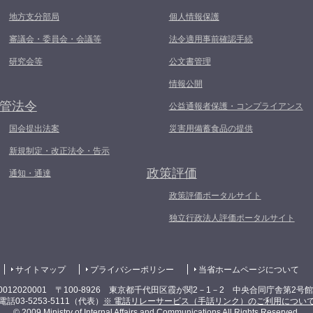
地方支分部局
個人情報保護
審議会・委員会・会議等
法令適用事前確認手続
研究会等
公文書管理
情報公開
管法令
公益通報者保護・コンプライアンス
国会提出法案
災害用備蓄食品の提供
新規制定・改正法令・告示
政策評価
通知・通達
政策評価ポータルサイト
独立行政法人評価ポータルサイト
サイトマップ
プライバシーポリシー
当省ホームページについて
0012020001 〒100-8926 東京都千代田区霞が関2－1－2 中央合同庁舎第2号
電話03-5253-5111（代表）
※ 電話リレーサービス（手話リンク）のご利用につい
© 2009 Ministry of Internal Affairs and Communications All Rights Reserved.