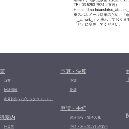
TEL 03-5253-7524（直通）
E-mail:fdma.hoanshitsu_atmark_
※スパムメール対策のため、「
「_atmark_」と表示しており
「@」に変更してください。
策
予算・決算
白書
予算
統計情報
決算
意見募集(パブリックコメント）
申請・手続
織案内
調達情報・電子入札
外局等
申請・届出等の手続案内