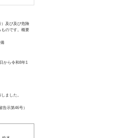
号）及び及び危険
るものです。概要
整備
日から令和8年1
布しました。
告示第46号）
、鈴木