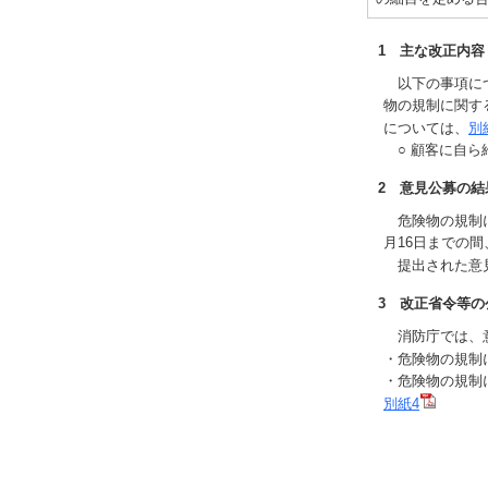
1 主な改正内容
以下の事項につ
物の規制に関す
については、
別
○ 顧客に自ら
2 意見公募の結
危険物の規制に
月16日までの
提出された意
3 改正省令等の
消防庁では、意
・危険物の規制
・危険物の規制
別紙4