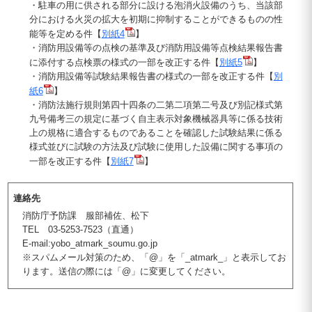
・駐車の用に供される部分に設ける泡消火設備のうち、当該部
分における火災の拡大を初期に抑制することができるものの性
能等を定める件【
別紙4
】
・消防用設備等の点検の基準及び消防用設備等点検結果報告書
に添付する点検票の様式の一部を改正する件【
別紙5
】
・消防用設備等試験結果報告書の様式の一部を改正する件【
別
紙6
】
・消防法施行規則第四十四条の二第二項第二号及び別記様式第
九号備考三の規定に基づく自主表示対象機械器具等に係る技術
上の規格に適合するものであることを確認した試験結果に係る
様式並びに試験の方法及び試験に使用した設備に関する事項の
一部を改正する件【
別紙7
】
連絡先
消防庁予防課 服部補佐、松下
TEL 03-5253-7523（直通）
E-mail:yobo_atmark_soumu.go.jp
※スパムメール対策のため、「@」を「_atmark_」と表示してお
ります。送信の際には「@」に変更してください。