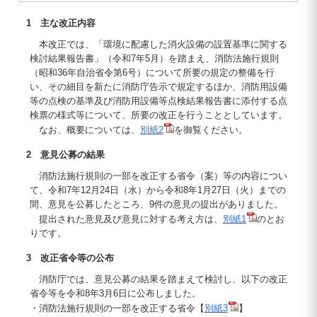
1 主な改正内容
本改正では、「環境に配慮した消火設備の設置基準に関する
検討結果報告書」（令和7年5月）を踏まえ、消防法施行規則
（昭和36年自治省令第6号）について所要の規定の整備を行
い、その細目を新たに消防庁告示で規定するほか、消防用設備
等の点検の基準及び消防用設備等点検結果報告書に添付する点
検票の様式等について、所要の改正を行うこととしています。
なお、概要については、
別紙2
を御覧ください。
2 意見公募の結果
消防法施行規則の一部を改正する省令（案）等の内容につい
て、令和7年12月24日（水）から令和8年1月27日（火）までの
間、意見を公募したところ、9件の意見の提出がありました。
提出された意見及び意見に対する考え方は、
別紙1
のとお
りです。
3 改正省令等の公布
消防庁では、意見公募の結果を踏まえて検討し、以下の改正
省令等を令和8年3月6日に公布しました。
・消防法施行規則の一部を改正する省令【
別紙3
】