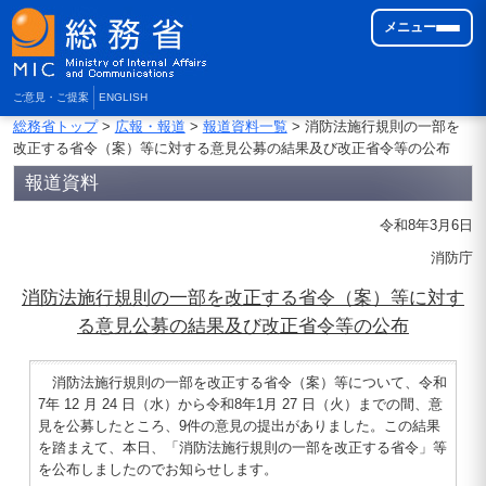
メニュー
ご意見・ご提案
ENGLISH
総務省トップ
>
広報・報道
>
報道資料一覧
> 消防法施行規則の一部を
改正する省令（案）等に対する意見公募の結果及び改正省令等の公布
報道資料
令和8年3月6日
消防庁
消防法施行規則の一部を改正する省令（案）等に対す
る意見公募の結果及び改正省令等の公布
消防法施行規則の一部を改正する省令（案）等について、令和
7年 12 月 24 日（水）から令和8年1月 27 日（火）までの間、意
見を公募したところ、9件の意見の提出がありました。この結果
を踏まえて、本日、「消防法施行規則の一部を改正する省令」等
を公布しましたのでお知らせします。