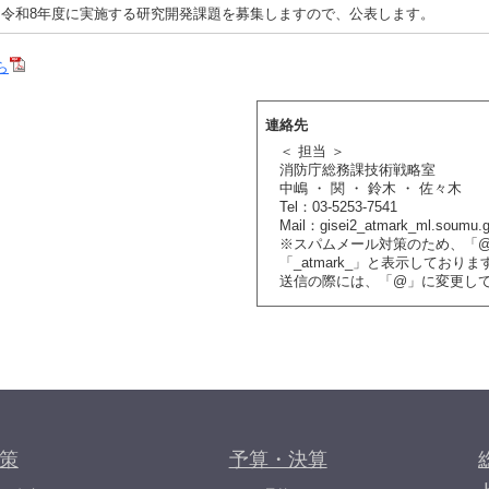
令和8年度に実施する研究開発課題を募集しますので、公表します。
ら
連絡先
＜ 担当 ＞
消防庁総務課技術戦略室
中嶋 ・ 関 ・ 鈴木 ・ 佐々木
Tel：03-5253-7541
Mail：gisei2_atmark_ml.soumu.g
※スパムメール対策のため、「
「_atmark_」と表示しておりま
送信の際には、「@」に変更し
策
予算・決算