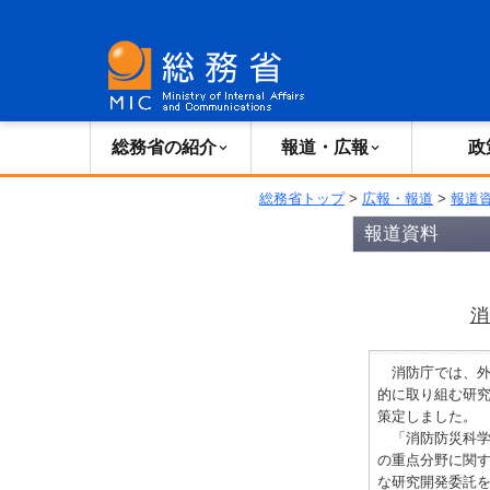
総務省の紹介
広報・報道
総務省の紹介
報道・広報
政
総務省トップ
>
広報・報道
>
報道
報道資料
消
消防庁では、外
的に取り組む研
策定しました。
「消防防災科学
の重点分野に関
な研究開発委託