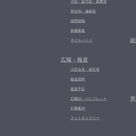
大臣・副大臣・政務官
所在地・連絡先
採用情報
各種募集
組
子どもページ
広報・報道
大臣会見・発言等
報道資料
報道予定
所
広報誌・パンフレット
行事案内
フォトギャラリー