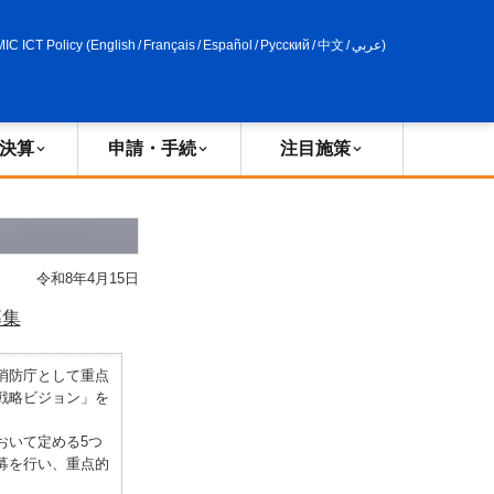
申請・手続
政策評価
MIC ICT Policy
(
English
/
Français
/
Español
/
Русский
/
中文
/
عربي
)
決算
申請・手続
注目施策
令和8年4月15日
募集
消防庁として重点
戦略ビジョン」を
おいて定める5つ
募を行い、重点的