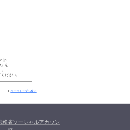
o.jp
@」を
す。
てください。
ページトップへ戻る
総務省ソーシャルアカウン