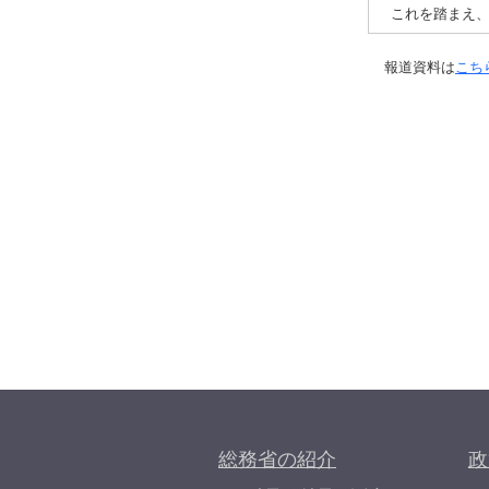
これを踏まえ、
報道資料は
こち
総務省の紹介
政