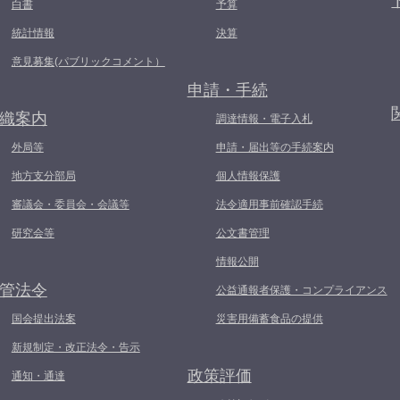
白書
予算
統計情報
決算
意見募集(パブリックコメント）
申請・手続
織案内
調達情報・電子入札
外局等
申請・届出等の手続案内
地方支分部局
個人情報保護
審議会・委員会・会議等
法令適用事前確認手続
研究会等
公文書管理
情報公開
管法令
公益通報者保護・コンプライアンス
国会提出法案
災害用備蓄食品の提供
新規制定・改正法令・告示
政策評価
通知・通達