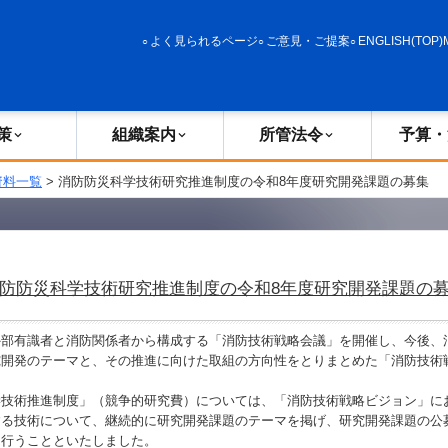
政策
組織案内
所管法令
予算・決算
よく見られるページ
ご意見・ご提案
ENGLISH(TOP)
策
組織案内
所管法令
予算・
資料一覧
> 消防防災科学技術研究推進制度の令和8年度研究開発課題の募集
防防災科学技術研究推進制度の令和8年度研究開発課題の
部有識者と消防関係者から構成する「消防技術戦略会議」を開催し、今後、
究開発のテーマと、その推進に向けた取組の方向性をとりまとめた「消防技術
技術推進制度」（競争的研究費）については、「消防技術戦略ビジョン」に
する技術について、継続的に研究開発課題のテーマを掲げ、研究開発課題の公
を行うことといたしました。