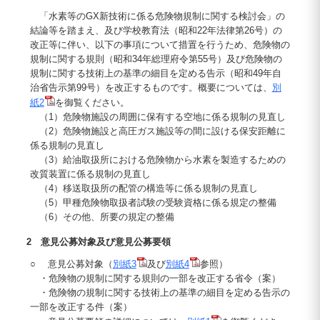
「水素等のGX新技術に係る危険物規制に関する検討会」の
結論等を踏まえ、及び学校教育法（昭和22年法律第26号）の
改正等に伴い、以下の事項について措置を行うため、危険物の
規制に関する規則（昭和34年総理府令第55号）及び危険物の
規制に関する技術上の基準の細目を定める告示（昭和49年自
治省告示第99号）を改正するものです。概要については、
別
紙2
を御覧ください。
（1）危険物施設の周囲に保有する空地に係る規制の見直し
（2）危険物施設と高圧ガス施設等の間に設ける保安距離に
係る規制の見直し
（3）給油取扱所における危険物から水素を製造するための
改質装置に係る規制の見直し
（4）移送取扱所の配管の構造等に係る規制の見直し
（5）甲種危険物取扱者試験の受験資格に係る規定の整備
（6）その他、所要の規定の整備
2 意見公募対象及び意見公募要領
○ 意見公募対象（
別紙3
及び
別紙4
参照）
・危険物の規制に関する規則の一部を改正する省令（案）
・危険物の規制に関する技術上の基準の細目を定める告示の
一部を改正する件（案）