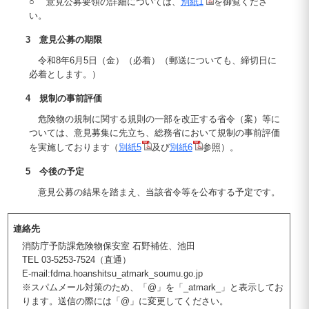
○ 意見公募要領の詳細については、
別紙1
を御覧くださ
い。
3 意見公募の期限
令和8年6月5日（金）（必着）（郵送についても、締切日に
必着とします。）
4 規制の事前評価
危険物の規制に関する規則の一部を改正する省令（案）等に
ついては、意見募集に先立ち、総務省において規制の事前評価
を実施しております（
別紙5
及び
別紙6
参照）。
5 今後の予定
意見公募の結果を踏まえ、当該省令等を公布する予定です。
連絡先
消防庁予防課危険物保安室 石野補佐、池田
TEL 03-5253-7524（直通）
E-mail:fdma.hoanshitsu_atmark_soumu.go.jp
※スパムメール対策のため、「@」を「_atmark_」と表示してお
ります。送信の際には「@」に変更してください。