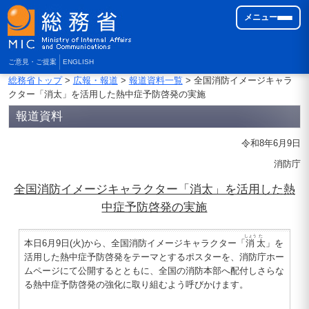
メニュー
ご意見・ご提案
ENGLISH
総務省トップ
>
広報・報道
>
報道資料一覧
> 全国消防イメージキャラ
クター「消太」を活用した熱中症予防啓発の実施
報道資料
令和8年6月9日
消防庁
全国消防イメージキャラクター「消太」を活用した熱
中症予防啓発の実施
しょう
た
本日6月9日(火)から、全国消防イメージキャラクター「
消
太
」を
活用した熱中症予防啓発をテーマとするポスターを、消防庁ホー
ムページにて公開するとともに、全国の消防本部へ配付しさらな
る熱中症予防啓発の強化に取り組むよう呼びかけます。