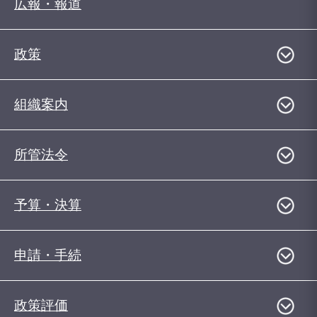
広報・報道
政策
組織案内
所管法令
予算・決算
申請・手続
政策評価