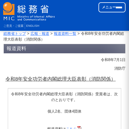
メニュー
ご意見・ご提案
ENGLISH
総務省トップ
>
広報・報道
>
報道資料一覧
> 令和8年安全功労者内閣総
理大臣表彰（消防関係）
報道資料
令和8年7月1日
消防庁
令和8年安全功労者内閣総理大臣表彰（消防関係）
令和8年安全功労者内閣総理大臣表彰（消防関係）受賞者は、次
のとおりです。
個人2名、団体4団体
報道資料は
こちら