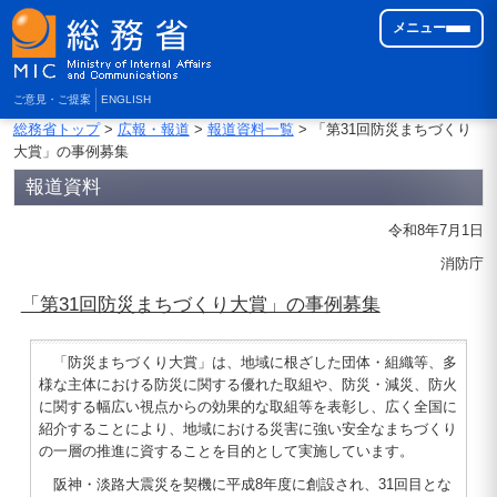
メニュー
ご意見・ご提案
ENGLISH
総務省トップ
>
広報・報道
>
報道資料一覧
> 「第31回防災まちづくり
大賞」の事例募集
報道資料
令和8年7月1日
消防庁
「第31回防災まちづくり大賞」の事例募集
「防災まちづくり大賞」は、地域に根ざした団体・組織等、多
様な主体における防災に関する優れた取組や、防災・減災、防火
に関する幅広い視点からの効果的な取組等を表彰し、広く全国に
紹介することにより、地域における災害に強い安全なまちづくり
の一層の推進に資することを目的として実施しています。
阪神・淡路大震災を契機に平成8年度に創設され、31回目とな