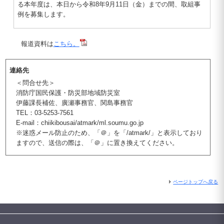
る本年度は、本日から令和8年9月11日（金）までの間、取組事
例を募集します。
報道資料は
こちら。
連絡先
＜問合せ先＞
消防庁国民保護・防災部地域防災室
伊藤課長補佐、廣瀬事務官、関島事務官
TEL：03-5253-7561
E-mail：chiikibousai/atmark/ml.soumu.go.jp
※迷惑メール防止のため、「＠」を「/atmark/」と表示しており
ますので、送信の際は、「＠」に置き換えてください。
ページトップへ戻る