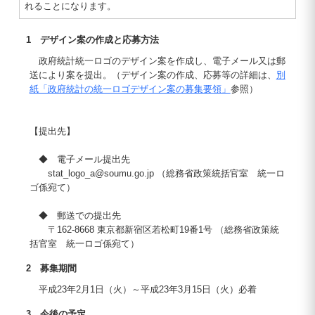
れることになります。
1 デザイン案の作成と応募方法
政府統計統一ロゴのデザイン案を作成し、電子メール又は郵
送により案を提出。（デザイン案の作成、応募等の詳細は、
別
紙「政府統計の統一ロゴデザイン案の募集要領」
参照）
【提出先】
◆ 電子メール提出先
stat_logo_a@soumu.go.jp （総務省政策統括官室 統一ロ
ゴ係宛て）
◆ 郵送での提出先
〒162-8668 東京都新宿区若松町19番1号 （総務省政策統
括官室 統一ロゴ係宛て）
2 募集期間
平成23年2月1日（火）～平成23年3月15日（火）必着
3 今後の予定