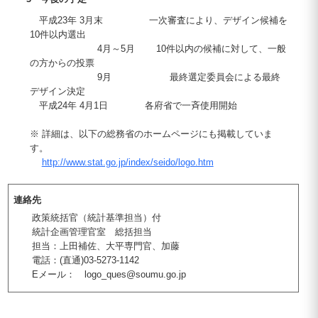
平成23年 3月末 一次審査により、デザイン候補を
10件以内選出
4月～5月 10件以内の候補に対して、一般
の方からの投票
9月 最終選定委員会による最終
デザイン決定
平成24年 4月1日 各府省で一斉使用開始
※ 詳細は、以下の総務省のホームページにも掲載していま
す。
http://www.stat.go.jp/index/seido/logo.htm
連絡先
政策統括官（統計基準担当）付
統計企画管理官室 総括担当
担当：上田補佐、大平専門官、加藤
電話：(直通)03-5273-1142
Eメール： logo_ques@soumu.go.jp