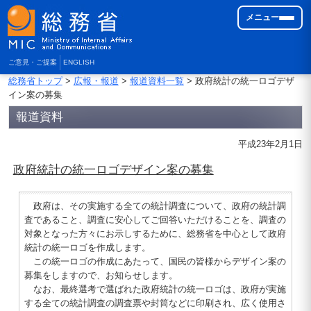
メニュー
ご意見・ご提案
ENGLISH
総務省トップ
>
広報・報道
>
報道資料一覧
> 政府統計の統一ロゴデザ
イン案の募集
報道資料
平成23年2月1日
政府統計の統一ロゴデザイン案の募集
政府は、その実施する全ての統計調査について、政府の統計調
査であること、調査に安心してご回答いただけることを、調査の
対象となった方々にお示しするために、総務省を中心として政府
統計の統一ロゴを作成します。
この統一ロゴの作成にあたって、国民の皆様からデザイン案の
募集をしますので、お知らせします。
なお、最終選考で選ばれた政府統計の統一ロゴは、政府が実施
する全ての統計調査の調査票や封筒などに印刷され、広く使用さ