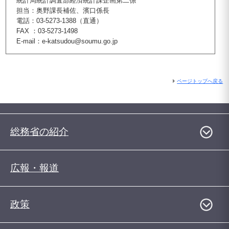
統計局統計調査部経済統計課企画第二係
担当：奥野課長補佐、濱口係長
電話：03-5273-1388（直通）
FAX ：03-5273-1498
E-mail：e-katsudou@soumu.go.jp
ページトップへ戻る
総務省の紹介
広報・報道
政策