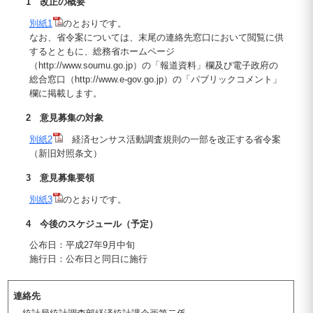
1 改正の概要
別紙1
のとおりです。
なお、省令案については、末尾の連絡先窓口において閲覧に供
するとともに、総務省ホームページ
（http://www.soumu.go.jp）の「報道資料」欄及び電子政府の
総合窓口（http://www.e-gov.go.jp）の「パブリックコメント」
欄に掲載します。
2 意見募集の対象
別紙2
経済センサス活動調査規則の一部を改正する省令案
（新旧対照条文）
3 意見募集要領
別紙3
のとおりです。
4 今後のスケジュール（予定）
公布日：平成27年9月中旬
施行日：公布日と同日に施行
連絡先