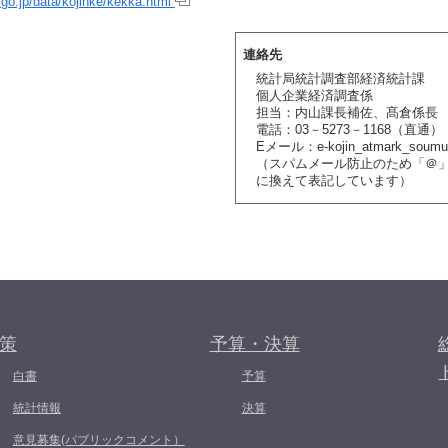
.go.jp/data/kojinke/kekka.html
連絡先
統計局統計調査部経済統計課
個人企業経済調査係
担当：内山課長補佐、髙倉係長
電話：03－5273－1168（直通）
Eメール：e-kojin_atmark_soumu.
（スパムメール防止のため「＠」を「
に換えて表記しています）
策
予算・決算
白書
予算
統計情報
決算
意見募集(パブリックコメント）