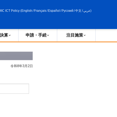
申請・手続
政策評価
MIC ICT Policy
(
English
/
Français
/
Español
/
Русский
/
中文
/
عربي
)
決算
申請・手続
注目施策
令和8年3月2日