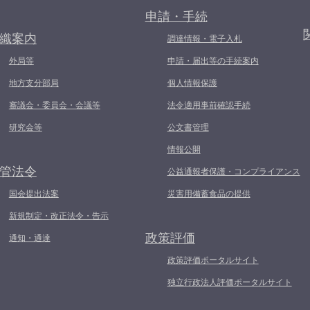
申請・手続
織案内
調達情報・電子入札
外局等
申請・届出等の手続案内
地方支分部局
個人情報保護
審議会・委員会・会議等
法令適用事前確認手続
研究会等
公文書管理
情報公開
管法令
公益通報者保護・コンプライアンス
国会提出法案
災害用備蓄食品の提供
新規制定・改正法令・告示
政策評価
通知・通達
政策評価ポータルサイト
独立行政法人評価ポータルサイト