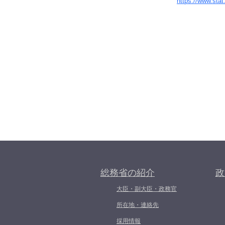
https://www.stat
総務省の紹介
政
大臣・副大臣・政務官
所在地・連絡先
採用情報