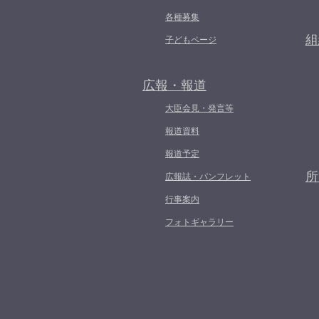
各種募集
組
子どもページ
広報・報道
大臣会見・発言等
報道資料
報道予定
所
広報誌・パンフレット
行事案内
フォトギャラリー