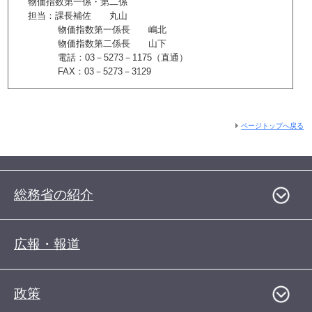
物価指数第一係・第二係
担当：課長補佐 丸山
物価指数第一係長 嶋北
物価指数第二係長 山下
電話：03－5273－1175（直通）
FAX：03－5273－3129
ページトップへ戻る
総務省の紹介
広報・報道
政策