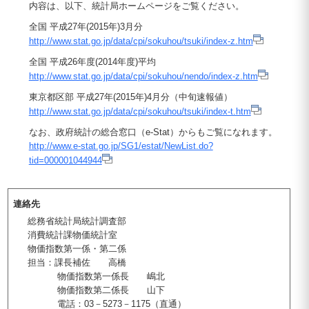
内容は、以下、統計局ホームページをご覧ください。
全国 平成27年(2015年)3月分
http://www.stat.go.jp/data/cpi/sokuhou/tsuki/index-z.htm
全国 平成26年度(2014年度)平均
http://www.stat.go.jp/data/cpi/sokuhou/nendo/index-z.htm
東京都区部 平成27年(2015年)4月分（中旬速報値）
http://www.stat.go.jp/data/cpi/sokuhou/tsuki/index-t.htm
なお、政府統計の総合窓口（e-Stat）からもご覧になれます。
http://www.e-stat.go.jp/SG1/estat/NewList.do?
tid=000001044944
連絡先
総務省統計局統計調査部
消費統計課物価統計室
物価指数第一係・第二係
担当：課長補佐 高橋
物価指数第一係長 嶋北
物価指数第二係長 山下
電話：03－5273－1175（直通）