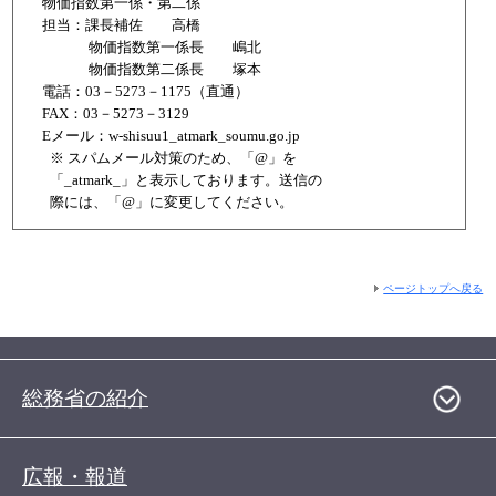
物価指数第一係・第二係
担当：課長補佐 高橋
物価指数第一係長 嶋北
物価指数第二係長 塚本
電話：03－5273－1175（直通）
FAX：03－5273－3129
Eメール：w-shisuu1_atmark_soumu.go.jp
※ スパムメール対策のため、「@」を
「_atmark_」と表示しております。送信の
際には、「@」に変更してください。
ページトップへ戻る
総務省の紹介
広報・報道