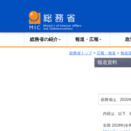
総務省の紹介
広報・報道
総務省の紹介
報道・広報
政
総務省トップ
>
広報・報道
>
報道
報道資料
総務省は、2015
内容は、以下、
全国 2019年(