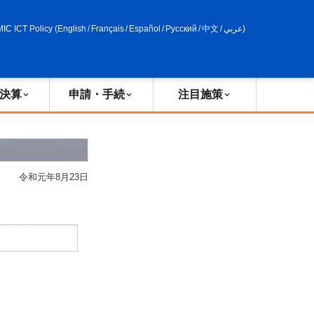
申請・手続
政策評価
MIC ICT Policy
(
English
/
Français
/
Español
/
Русский
/
中文
/
عربي
)
決算
申請・手続
注目施策
令和元年8月23日