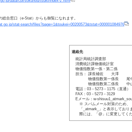
.go.jp/data/cpi/sokuhou/tsuki/index-z.html
総合窓口（e-Stat）からも御覧になれます。
tat.go.jp/stat-search/files?page=1&toukei=00200573&tstat=000001084976
連絡先
統計局統計調査部
消費統計課物価統計室
物価指数第一係・第二係
担当： 課長補佐 大澤
物価指数第一係長 尾
物価指数第二係長 中
電話：03－5273－1175（直通）
FAX：03－5273－3129
Eメール：w-shisuu1_atmark_soum
※ スパムメール対策のため、
「_atmark_」と表示してお
際には、「@」に変更してく