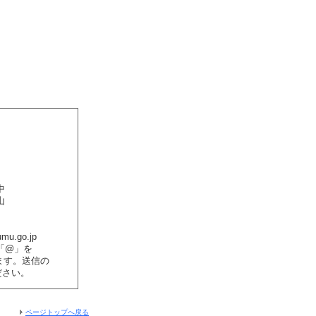
中
山
u.go.jp
「@」を
ります。送信の
ださい。
ページトップへ戻る