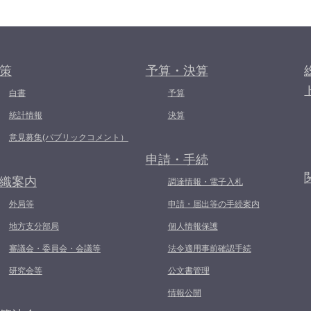
策
予算・決算
白書
予算
統計情報
決算
意見募集(パブリックコメント）
申請・手続
織案内
調達情報・電子入札
外局等
申請・届出等の手続案内
地方支分部局
個人情報保護
審議会・委員会・会議等
法令適用事前確認手続
研究会等
公文書管理
情報公開