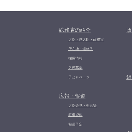
総務省の紹介
政
大臣・副大臣・政務官
所在地・連絡先
採用情報
各種募集
組
子どもページ
広報・報道
大臣会見・発言等
報道資料
報道予定