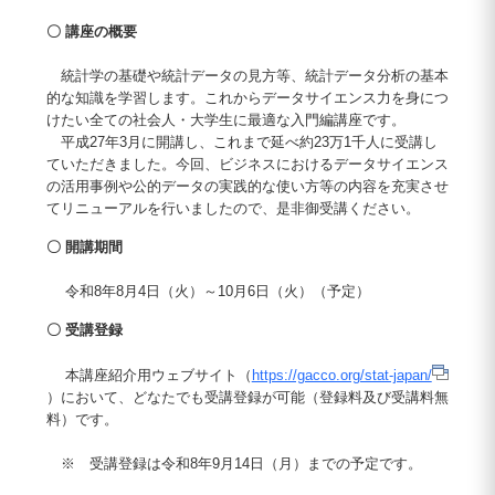
〇 講座の概要
統計学の基礎や統計データの見方等、統計データ分析の基本
的な知識を学習します。これからデータサイエンス力を身につ
けたい全ての社会人・大学生に最適な入門編講座です。
平成27年3月に開講し、これまで延べ約23万1千人に受講し
ていただきました。今回、ビジネスにおけるデータサイエンス
の活用事例や公的データの実践的な使い方等の内容を充実させ
てリニューアルを行いましたので、是非御受講ください。
〇 開講期間
令和8年8月4日（火）～10月6日（火）（予定）
〇 受講登録
本講座紹介用ウェブサイト（
https://gacco.org/stat-japan/
）において、どなたでも受講登録が可能（登録料及び受講料無
料）です。
※ 受講登録は令和8年9月14日（月）までの予定です。