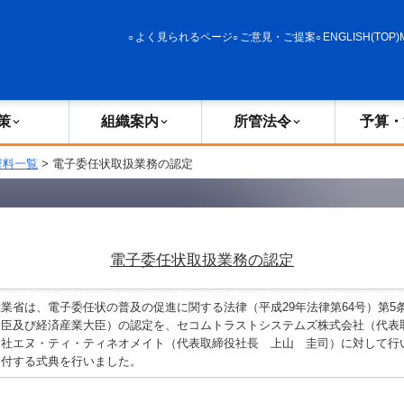
政策
組織案内
所管法令
予算・決算
よく見られるページ
ご意見・ご提案
ENGLISH(TOP)
策
組織案内
所管法令
予算・
資料一覧
> 電子委任状取扱業務の認定
電子委任状取扱業務の認定
業省は、電子委任状の普及の促進に関する法律（平成29年法律第64号）第5
大臣及び経済産業大臣）の認定を、セコムトラストシステムズ株式会社（代
会社エヌ・ティ・ティネオメイト（代表取締役社長 上山 圭司）に対して行
交付する式典を行いました。