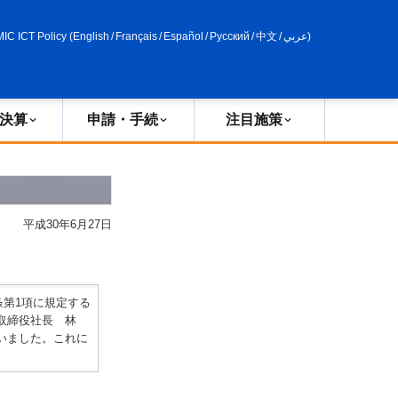
申請・手続
政策評価
MIC ICT Policy
(
English
/
Français
/
Español
/
Русский
/
中文
/
عربي
)
決算
申請・手続
注目施策
平成30年6月27日
条第1項に規定する
表取締役社長 林
いました。これに