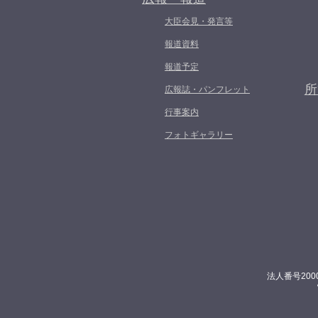
大臣会見・発言等
報道資料
報道予定
所
広報誌・パンフレット
行事案内
フォトギャラリー
法人番号200