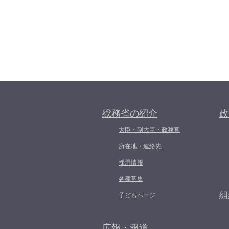
総務省の紹介
政
大臣・副大臣・政務官
所在地・連絡先
採用情報
各種募集
組
子どもページ
広報・報道