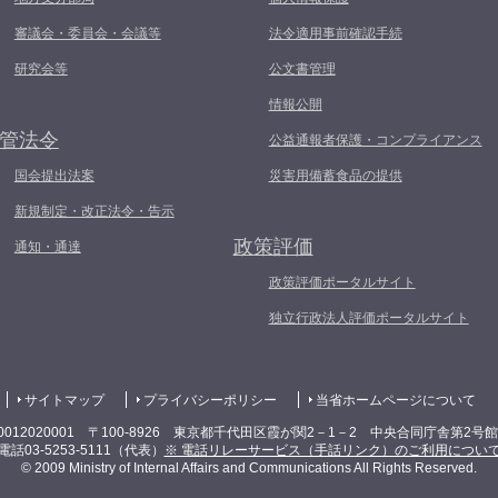
審議会・委員会・会議等
法令適用事前確認手続
研究会等
公文書管理
情報公開
管法令
公益通報者保護・コンプライアンス
国会提出法案
災害用備蓄食品の提供
新規制定・改正法令・告示
政策評価
通知・通達
政策評価ポータルサイト
独立行政法人評価ポータルサイト
サイトマップ
プライバシーポリシー
当省ホームページについて
0012020001 〒100-8926 東京都千代田区霞が関2－1－2 中央合同庁舎第2号
電話03-5253-5111（代表）
※ 電話リレーサービス（手話リンク）のご利用につい
© 2009 Ministry of Internal Affairs and Communications All Rights Reserved.