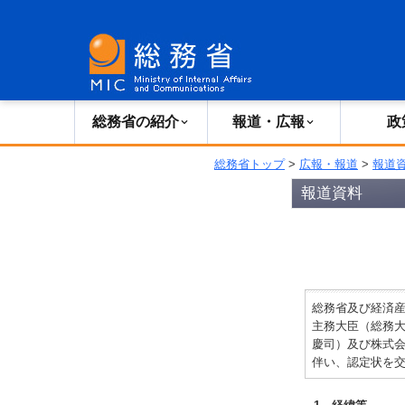
総務省の紹介
広報・報道
総務省の紹介
報道・広報
政
総務省トップ
>
広報・報道
>
報道
報道資料
総務省及び経済産
主務大臣（総務
慶司）及び株式
伴い、認定状を