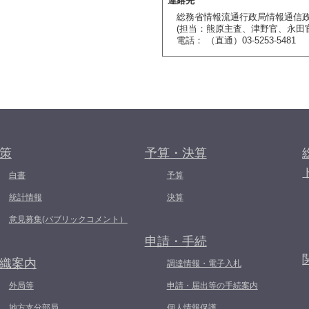
連絡先
総務省情報流通行政局情報通信
(担当：熊原主査、津野官、永田官
電話： （直通）03-5253-5481
策
予算・決算
白書
予算
統計情報
決算
意見募集(パブリックコメント）
申請・手続
織案内
調達情報・電子入札
外局等
申請・届出等の手続案内
地方支分部局
個人情報保護