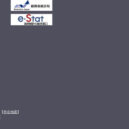
館【
所在地図
】
て