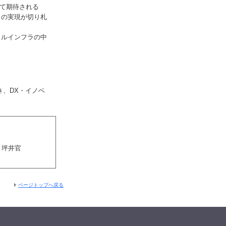
して期待される
ラの実現が切り札
タルインフラの中
き、DX・イノベ
、坪井官
ページトップへ戻る