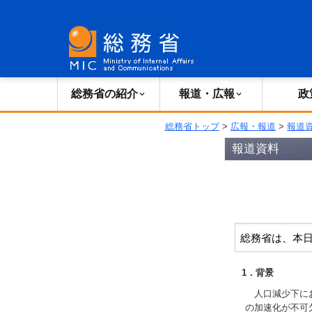
総務省の紹介
広報・報道
総務省の紹介
報道・広報
政
総務省トップ
>
広報・報道
>
報道
報道資料
総務省は、本日
1．背景
人口減少下にお
の加速化が不可