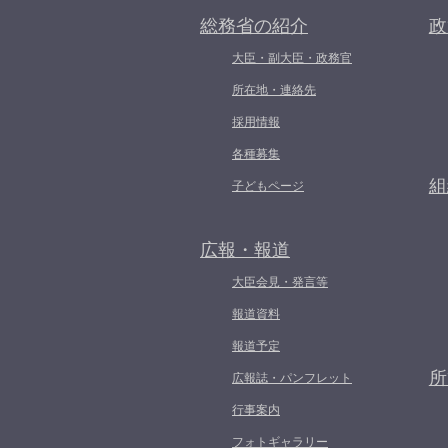
総務省の紹介
政
大臣・副大臣・政務官
所在地・連絡先
採用情報
各種募集
組
子どもページ
広報・報道
大臣会見・発言等
報道資料
報道予定
所
広報誌・パンフレット
行事案内
フォトギャラリー