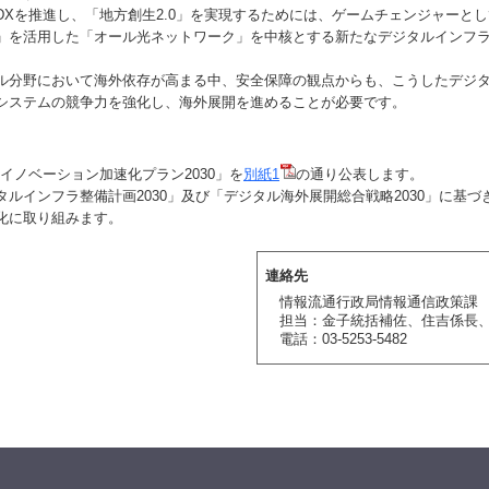
Xを推進し、「地方創生2.0」を実現するためには、ゲームチェンジャーと
」を活用した「オール光ネットワーク」を中核とする新たなデジタルインフ
分野において海外依存が高まる中、安全保障の観点からも、こうしたデジ
システムの競争力を強化し、海外展開を進めることが必要です。
イノベーション加速化プラン2030」を
別紙1
の通り公表します。
ルインフラ整備計画2030」及び「デジタル海外展開総合戦略2030」に基づ
化に取り組みます。
連絡先
情報流通行政局情報通信政策課
担当：金子統括補佐、住吉係長
電話：03-5253-5482