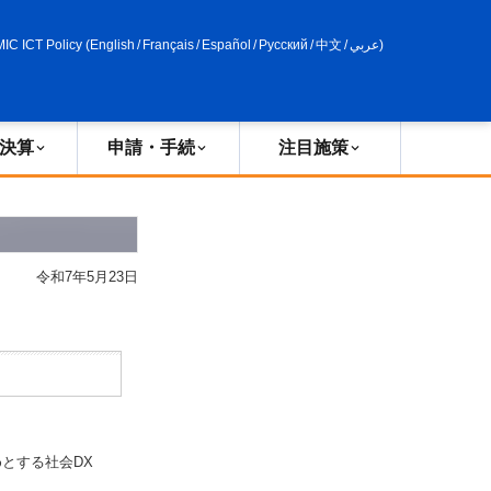
申請・手続
政策評価
MIC ICT Policy
(
English
/
Français
/
Español
/
Русский
/
中文
/
عربي
)
決算
申請・手続
注目施策
令和7年5月23日
とする社会DX