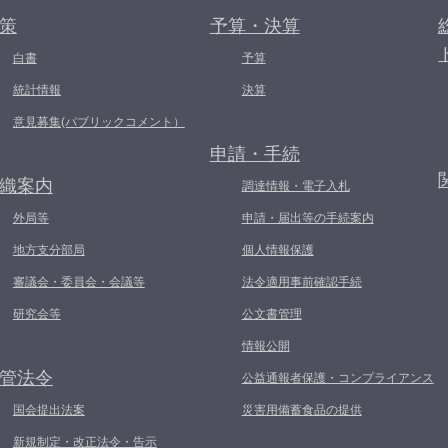
策
予算・決算
白書
予算
統計情報
決算
意見募集(パブリックコメント）
申請・手続
織案内
調達情報・電子入札
外局等
申請・届出等の手続案内
地方支分部局
個人情報保護
審議会・委員会・会議等
法令適用事前確認手続
研究会等
公文書管理
情報公開
管法令
公益通報者保護・コンプライアンス
国会提出法案
災害用備蓄食品の提供
新規制定・改正法令・告示