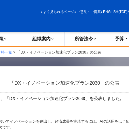
政策
組織案内
所管法令
予算・決算
よく見られるページ
ご意見・ご提案
ENGLISH(TOP)
策
組織案内
所管法令
予算・
資料一覧
> 「DX・イノベーション加速化プラン2030」の公表
「DX・イノベーション加速化プラン2030」の公表
、「DX・イノベーション加速化プラン2030」を公表しました。
いてイノベーションを創出し、経済成長を実現するには、AIの活用をはじめ
欠です。