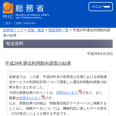
メニュー
ご意見・ご提案
ENGLISH
総務省トップ
>
広報・報道
>
報道資料一覧
> 平成24年通信利用動向調
査の結果
報道資料
平成25年6月14日
平成24年通信利用動向調査の結果
総務省では、この度、平成24年末の世帯及び企業における情報通
信サービスの利用状況等について調査した通信利用動向調査の結
果を取りまとめました。
今回の調査結果のポイントは、
別添1のとおり
であり、また、
概要は
別添2のとおり
です。
なお、調査結果の詳細は、情報通信統計データベースに掲載する
とともに、掲載データについては、機械判読に適したデータ形式
（
CSV
形式）により公開する予定です。