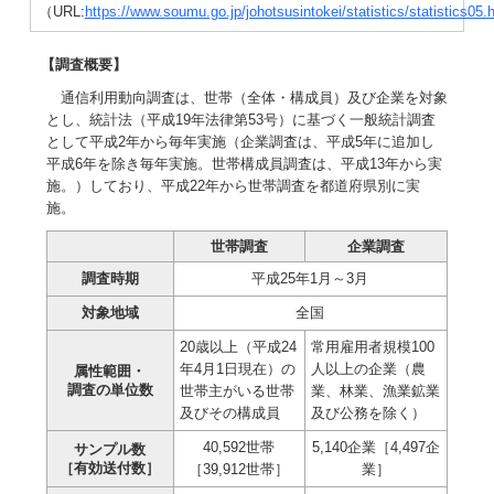
（URL:
https://www.soumu.go.jp/johotsusintokei/statistics/statistics05.
【調査概要】
通信利用動向調査は、世帯（全体・構成員）及び企業を対象
とし、統計法（平成19年法律第53号）に基づく一般統計調査
として平成2年から毎年実施（企業調査は、平成5年に追加し
平成6年を除き毎年実施。世帯構成員調査は、平成13年から実
施。）しており、平成22年から世帯調査を都道府県別に実
施。
世帯調査
企業調査
調査時期
平成25年1月～3月
対象地域
全国
20歳以上（平成24
常用雇用者規模100
年4月1日現在）の
人以上の企業（農
属性範囲・
調査の単位数
世帯主がいる世帯
業、林業、漁業鉱業
及びその構成員
及び公務を除く）
40,592世帯
5,140企業［4,497企
サンプル数
［有効送付数］
［39,912世帯］
業］