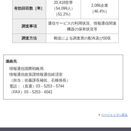
20,418世帯
2,086企業
有効回収数［率］
（54,099人）
［46.4%］
［51.2%］
通信サービスの利用状況、情報通信関連
調査事項
機器の保有状況等
調査方法
郵送による調査票の配布及び回収
連絡先
情報通信国際戦略局
情報通信政策課情報通信経済室
（担当：佐藤課長補佐、石橋係長）
電話：（直通）03－5253－5744
（FAX）03－5253－6041
ページトップへ戻る