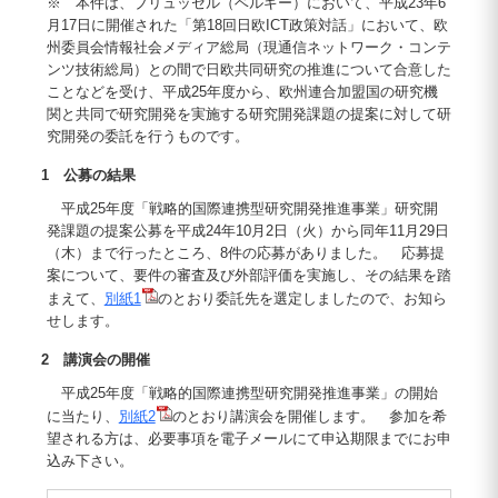
※ 本件は、ブリュッセル（ベルギー）において、平成23年6
月17日に開催された「第18回日欧ICT政策対話」において、欧
州委員会情報社会メディア総局（現通信ネットワーク・コンテ
ンツ技術総局）との間で日欧共同研究の推進について合意した
ことなどを受け、平成25年度から、欧州連合加盟国の研究機
関と共同で研究開発を実施する研究開発課題の提案に対して研
究開発の委託を行うものです。
1 公募の結果
平成25年度「戦略的国際連携型研究開発推進事業」研究開
発課題の提案公募を平成24年10月2日（火）から同年11月29日
（木）まで行ったところ、8件の応募がありました。 応募提
案について、要件の審査及び外部評価を実施し、その結果を踏
まえて、
別紙1
のとおり委託先を選定しましたので、お知ら
せします。
2 講演会の開催
平成25年度「戦略的国際連携型研究開発推進事業」の開始
に当たり、
別紙2
のとおり講演会を開催します。 参加を希
望される方は、必要事項を電子メールにて申込期限までにお申
込み下さい。