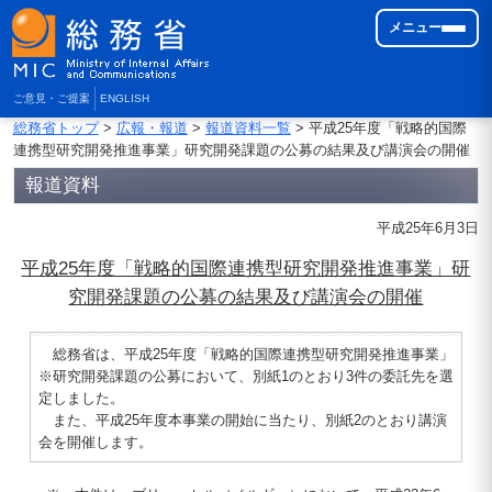
メニュー
ご意見・ご提案
ENGLISH
総務省トップ
>
広報・報道
>
報道資料一覧
> 平成25年度「戦略的国際
連携型研究開発推進事業」研究開発課題の公募の結果及び講演会の開催
報道資料
平成25年6月3日
平成25年度「戦略的国際連携型研究開発推進事業」研
究開発課題の公募の結果及び講演会の開催
総務省は、平成25年度「戦略的国際連携型研究開発推進事業」
※研究開発課題の公募において、別紙1のとおり3件の委託先を選
定しました。
また、平成25年度本事業の開始に当たり、別紙2のとおり講演
会を開催します。