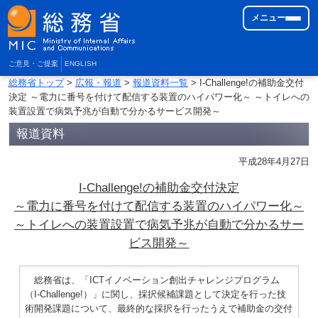
メニュー
ご意見・ご提案
ENGLISH
総務省トップ
>
広報・報道
>
報道資料一覧
> I-Challenge!の補助金交付
決定 ～電力に番号を付けて配信する装置のハイパワー化～ ～トイレへの
装置設置で病気予兆が自動で分かるサービス開発～
報道資料
平成28年4月27日
I-Challenge!の補助金交付決定
～電力に番号を付けて配信する装置のハイパワー化～
～トイレへの装置設置で病気予兆が自動で分かるサー
ビス開発～
総務省は、「ICTイノベーション創出チャレンジプログラム
（I-Challenge!）」に関し、採択候補課題として決定を行った技
術開発課題について、最終的な採択を行ったうえで補助金の交付