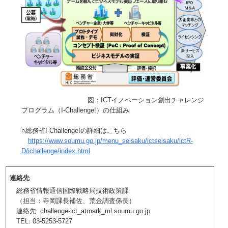
図：ICTイノベーション創出チャレンジ
プログラム（I-Challenge!）の仕組み
○総務省I-Challenge!の詳細はこちら
https://www.soumu.go.jp/menu_seisaku/ictseisaku/ictR-
D/ichallenge/index.html
連絡先
総務省情報通信国際戦略局技術政策課
（担当：寺岡課長補佐、荒金調査係長）
連絡先: challenge-ict_atmark_ml.soumu.go.jp
TEL: 03-5253-5727