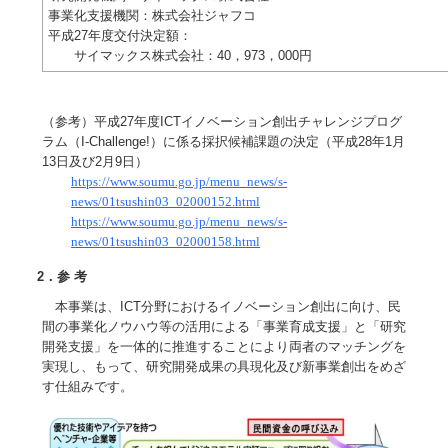
事業化支援機関：株式会社ジャフコ
平成27年度交付決定額：
サイマックス株式会社：40，973，000円
（参考）平成27年度ICTイノベーション創出チャレンジプログ
ラム（I-Challenge!）に係る採択候補課題の決定（平成28年1月
13日及び2月9日）
https://www.soumu.go.jp/menu_news/s-
news/01tsushin03_02000152.html
https://www.soumu.go.jp/menu_news/s-
news/01tsushin03_02000158.html
2．参 考
本事業は、ICT分野におけるイノベーション創出に向け、民
間の事業化ノウハウ等の活用による「事業育成支援」と「研究
開発支援」を一体的に推進することにより両者のマッチングを
実現し、もって、研究開発成果の具現化及び新事業創出をめざ
す仕組みです。