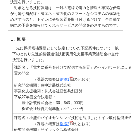
決定を行いました。
対象となる技術課題は、一対の電線で電力と情報の確実な伝送
が可能な省配線・省エネ・省力化のスマートなシステムの構築を
めざすものと、トイレに分析装置を取り付けるだけで、全自動で
病気の予兆を知らせてくれるサービスの開発をめざすものです。
1．概 要
先に採択候補課題として決定していた下記案件について、以
下のとおり先進的情報通信技術実用化支援事業費補助金の交付
決定を行いました。
課題名：「電力に番号を付けて配信する装置」のハイパワー化による
置の開発
（課題の概要は
別添1
のとおり）
研究開発機関：豊中計装株式会社
事業化支援機関：株式会社経営共創基盤
平成27年度交付決定額：
豊中計装株式会社：30，643，000円
株式会社経営共創基盤：324．000円
課題名：小型のバイオセンシング技術を活用したトイレ取付型健康
（課題の概要は
別添2
のとおり）
研究開発機関：サイマックス株式会社