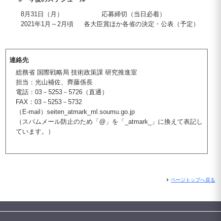
8月31日（月） 応募締切（当日必着）
2021年1月～2月頃 各大臣賞ほか各省の決定・公表（予定）
連絡先
総務省 国際戦略局 技術政策課 研究推進室
担当：光山補佐、齊藤係長
電話：03－5253－5726（直通）
FAX：03－5253－5732
（E-mail）seiten_atmark_ml.soumu.go.jp
（スパムメール防止のため「@」を「_atmark_」に換えて表記し
ています。）
ページトップへ戻る