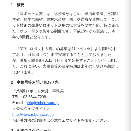
1 概要
「ロボット大賞」は、総務省をはじめ、経済産業省、文部科
学省、厚生労働省、農林水産省、国土交通省が連携して、ロボ
ット技術の発展やロボット活用の拡大等を促すため、特に優れ
たロボット等を表彰する制度です。平成18年から実施し、本
年で9回目となります。
「第9回ロボット大賞」の募集は4月7日（火）より開始され
ており、6月5日（金）まで実施することとしておりました
が、募集期間を8月31日（月）まで延長することといたしまし
た。これに伴い、大臣賞等の決定時期は来年の年明けを想定し
ております。
2 事務局等お問い合わせ先
「第9回ロボット大賞」事務局
TEL：03-5644-7298
E-mail：
info@robotaward.jp
＜公式ウェブサイト＞
http://www.robotaward.jp
※応募方法の詳細等は公式ウェブサイトを御覧ください。
3 今後のスケジュール