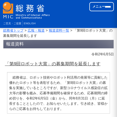
メニュー
ご意見・ご提案
ENGLISH
総務省トップ
>
広報・報道
>
報道資料一覧
> 「第9回ロボット大賞」の
募集期間を延長します
報道資料
令和2年6月5日
「第9回ロボット大賞」の募集期間を延長します
総務省は、ロボット技術やロボット利活用の発展等に貢献した
優れたロボット等を表彰するため、「第9回ロボット大賞」の募
集を実施しているところですが、新型コロナウイルス感染症の拡
大等の影響を鑑み、応募準備期間を確保するため、応募期間の締
め切りを、令和2年6月5日（金）から、同年8月31日（月）に延
長することとしたので、お知らせいたします。引き続き、皆様か
らのご応募をお待ちしております。