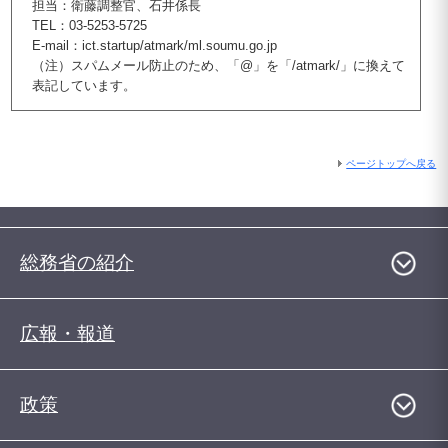
担当：衛藤調整官、石井係長
TEL：03-5253-5725
E-mail：ict.startup/atmark/ml.soumu.go.jp
（注）スパムメール防止のため、「@」を「/atmark/」に換えて
表記しています。
ページトップへ戻る
総務省の紹介
広報・報道
政策