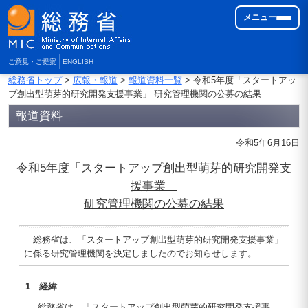
メニュー
ご意見・ご提案
ENGLISH
総務省トップ
>
広報・報道
>
報道資料一覧
> 令和5年度「スタートアッ
プ創出型萌芽的研究開発支援事業」 研究管理機関の公募の結果
報道資料
令和5年6月16日
令和5年度「スタートアップ創出型萌芽的研究開発支
援事業」
研究管理機関の公募の結果
総務省は、「スタートアップ創出型萌芽的研究開発支援事業」
に係る研究管理機関を決定しましたのでお知らせします。
1 経緯
総務省は、「スタートアップ創出型萌芽的研究開発支援事