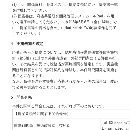
(1) 「6 関係資料」を参照の上、提案要領に従い、提案書一式
を作成してください。
(2) 提案書は、府省共通研究開発管理システム（e-Rad）を用
いて電子申請してください。（令和8年3月6日（金）14時まで
に、提案書等の提出を含め、e-Rad上の全ての応募操作を完了
してください。）
4 実施機関の選定
応募があった提案については、総務省情報通信研究評価実施指
針（第6版）に基づき外部有識者・外部専門家による評価を行
い、その結果を受けて総務省が実施機関を選定します。実施機
関は総務省との間で委託契約を締結し、本件研究開発を実施す
ることになります。
なお、条件を満たす提案が応募されなかった等の場合は、改め
て公募を実施することとします。
5 問合せ先
本件に関する問合せ先は、それぞれ以下のとおりです。
【提案要領等に関する問合せ先】
Tel: 03-5253-572
国際戦略局 技術政策課 技術係
E-mail: ict-rd_a