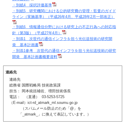
・別紙4 採択評価基準
・別紙5 研究機関における公的研究費の管理・監査のガイド
ライン（実施基準）（平成26年4月、平成28年2月一部改正）
・別紙6 情報通信分野における研究上の不正行為への対応指
針（第3版）（平成27年4月）
・別添1 次世代の通信インフラを担う光伝送技術の研究開
発 基本計画書
・別添1参考 次世代の通信インフラを担う光伝送技術の研究
開発 基本計画書概要資料
連絡先
連絡先
総務省 国際戦略局 技術政策課
担当： 岡本統括補佐、増田技術係長
電話： （直通） 03‐5253‐5725
（E-mail）ict-rd_atmark_ml.soumu.go.jp
（スパムメール防止のため「@」を
「_atmark_」に換えて表記しています。）