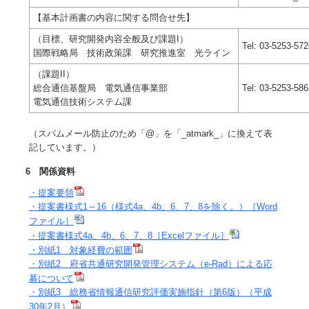
【基本計画書の内容に関する問合せ先】
（目標、研究開発内容全般及び課題I）
Tel: 03-5253-572
国際戦略局 技術政策課 研究推進室 光ライン
（課題II）
総合通信基盤局 電気通信事業部
Tel: 03-5253-586
電気通信技術システム課
（スパムメール防止のため「@」を「_atmark_」に換えて表
記しています。）
6 関係資料
・提案要領
・提案書様式1～16（様式4a、4b、6、7、8を除く。）［Word
ファイル］
・提案書様式4a、4b、6、7、8［Excelファイル］
・別紙1 対象経費の範囲
・別紙2 府省共通研究開発管理システム（e-Rad）による応
募について
・別紙3 総務省情報通信研究評価実施指針（第6版）（平成
30年2月）