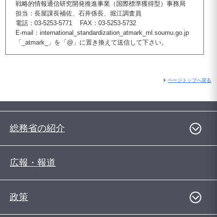
戦略的情報通信研究開発推進事業（国際標準獲得型）事務局
担当：長屋課長補佐、石井係長、堀江調査員
電話：03-5253-5771 FAX：03-5253-5732
E-mail：international_standardization_atmark_ml.soumu.go.jp
「_atmark_」を「@」に置き換えて送信して下さい。
ページトップへ戻る
総務省の紹介
広報・報道
政策