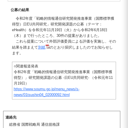
公募の結果
令和2年度「戦略的情報通信研究開発推進事業（国際標準獲
得型）日EU共同研究」研究開発課題の公募（テーマ：
eHealth）を令和元年11月19日（火）から令和2年6月18日
（木）まで行ったところ、30件の提案がありました。
これら提案について外部評価委員による評価を実施し、その
結果を踏まえて
別紙
のとおり採択しましたのでお知らせし
ます。
○関連報道発表
令和2年度「戦略的情報通信研究開発推進事業（国際標準獲
得型）」研究開発課題の公募 -日EU共同研究- （令和元年11
月19日）
https://www.soumu.go.jp/menu_news/s-
news/01tsushin04_02000092.html
連絡先
総務省 国際戦略局 通信規格課