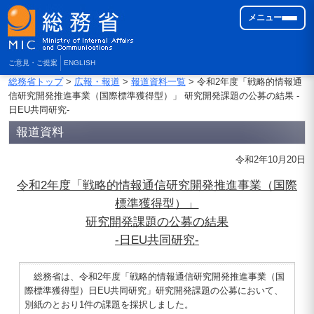
メニュー
ご意見・ご提案
ENGLISH
総務省トップ
>
広報・報道
>
報道資料一覧
> 令和2年度「戦略的情報通
信研究開発推進事業（国際標準獲得型）」 研究開発課題の公募の結果 -
日EU共同研究-
報道資料
令和2年10月20日
令和2年度「戦略的情報通信研究開発推進事業（国際
標準獲得型）」
研究開発課題の公募の結果
-日EU共同研究-
総務省は、令和2年度「戦略的情報通信研究開発推進事業（国
際標準獲得型）日EU共同研究」研究開発課題の公募において、
別紙のとおり1件の課題を採択しました。