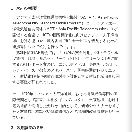
1 ASTAP概要
アジア・太平洋電気通信標準化機関（ASTAP：Asia-Pacific
Telecommunity Standardization Program）は、アジア・太平
洋電気通信共同体（APT：Asia-Pacific Telecommunity）※が
開催する会議で、ICTの国際標準化に向けたアジア・太平洋地
域における協力や、域内各国でICTサービスを普及するための
連携等について検討を行っています。
第38回ASTAP総会では、生成AIの安全利用、6G・テラヘル
ツ通信、非地上系ネットワーク（NTN）、グリーンICT等に関
するAPTレポート案の他、エンボディドAI（身体をもつAI）、
シティバース（都市のメタバース）、災害時通信レジリエン
ス、新技術戦略の横断的検討等を対象とする新規作業項目に関
する審議が行われました。
※ 1979年、アジア・太平洋地域における電気通信専門の国
際機関として設立。本部タイ（バンコク）。当該地域における
電気通信の均衡した発展を目的として、研修やセミナーを通じ
た人材育成、標準化や無線通信などの地域的政策調整等を行っ
ている。
2 次期議長の選出