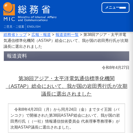
メニュー
ご意見・ご提案
ENGLISH
総務省トップ
>
広報・報道
>
報道資料一覧
> 第38回アジア・太平洋電
気通信標準化機関（ASTAP）総会において、我が国の岩田秀行氏が次期
議長に選出されました
報道資料
令和8年4月27日
第38回アジア・太平洋電気通信標準化機関
（ASTAP）総会において、我が国の岩田秀行氏が次期
議長に選出されました
令和8年4月20日（月）から同月24日（金）までタイ王国（バ
ンコク）で開催された第38回ASTAP総会において、我が国の岩
田秀行氏（（一社）情報通信技術委員会 代表理事専務理事）が
次期ASTAP議長に選出されました。