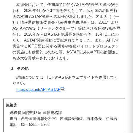
本総会において、任期満了に伴うASTAP議長等の選出が行
われ、2026年4月から3年間を任期として、我が国の岩田秀行
氏の次期 ASTAP議長への就任が決定しました。岩田氏（（一
社）情報通信技術委員会 代表理事専務理事）は、2011年より
ASTAPのWG（ワーキンググループ）等における各種役職を歴
任し、2020年からはASTAP副議長を務める等、15年以上にわ
たり、ASTAP関連活動に貢献されてきました。また、APTが
実施するICT分野に関する研修や各種パイロットプロジェクト
の実施にも積極的に携わる等、ASTAP以外のAPT関連活動に
も多大な貢献をされております。
3 その他
詳細については、以下のASTAPウェブサイトを参照してく
ださい。
https://apt.int/APTASTAP
連絡先
総務省 国際戦略局 通信規格課
担当：西野国際情報分析官、茨田課長補佐、野本係長、伊藤官
電話：03－5253－5763