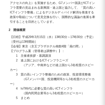
アクセスの向上）を実施するため、G7メンバー国及びICTイン
フラ需要の見込まれる新興国・途上国と協力して、「質の高い
ICTインフラ整備」によるデジタルディバイド解消を推進する
政策や取組について意見交換を行い、国際的な議論の進展を牽
引することを目的としています。
2 開催概要
【日程】平成29年3月15日（水）13時30分～17時30分（予定）
［受付は13時開始］
【会場】東京（京王プラザホテル南館4階「扇の間」）
【プログラム案（登壇者は調整中）】：
1 主催者挨拶・基調講演
2 途上国におけるICTインフラニーズ
（アジア、中南米などの途上国から3名程度のスピー
カー）
3 質の高いインフラ整備のための政策、投資環境整備
（G7メンバー国、投資機関等から3名程度のスピーカ
ー）
4 IoT時代に必要な質の高いICTインフラ
（国内民間企業等から3名程度のスピーカー）
5 まとめ