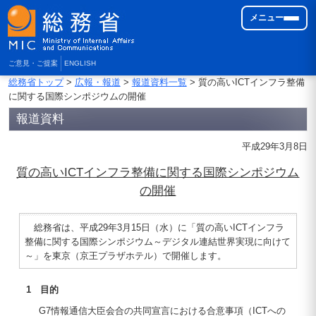
メニュー
ご意見・ご提案
ENGLISH
総務省トップ
>
広報・報道
>
報道資料一覧
> 質の高いICTインフラ整備
に関する国際シンポジウムの開催
報道資料
平成29年3月8日
質の高いICTインフラ整備に関する国際シンポジウム
の開催
総務省は、平成29年3月15日（水）に「質の高いICTインフラ
整備に関する国際シンポジウム～デジタル連結世界実現に向けて
～」を東京（京王プラザホテル）で開催します。
1 目的
G7情報通信大臣会合の共同宣言における合意事項（ICTへの