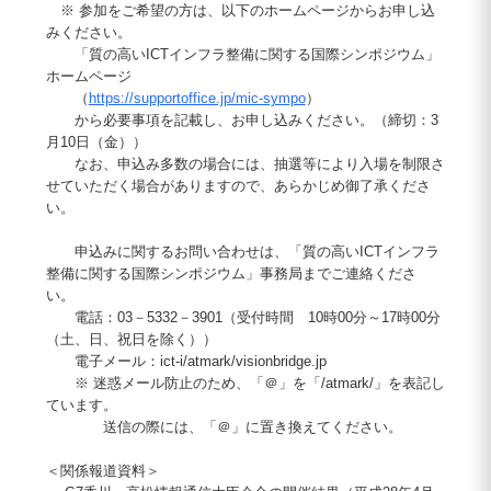
※ 参加をご希望の方は、以下のホームページからお申し込
みください。
「質の高いICTインフラ整備に関する国際シンポジウム」
ホームページ
（
https://supportoffice.jp/mic-sympo
）
から必要事項を記載し、お申し込みください。（締切：3
月10日（金））
なお、申込み多数の場合には、抽選等により入場を制限さ
せていただく場合がありますので、あらかじめ御了承くださ
い。
申込みに関するお問い合わせは、「質の高いICTインフラ
整備に関する国際シンポジウム」事務局までご連絡くださ
い。
電話：03－5332－3901（受付時間 10時00分～17時00分
（土、日、祝日を除く））
電子メール：ict-i/atmark/visionbridge.jp
※ 迷惑メール防止のため、「＠」を「/atmark/」を表記し
ています。
送信の際には、「＠」に置き換えてください。
＜関係報道資料＞