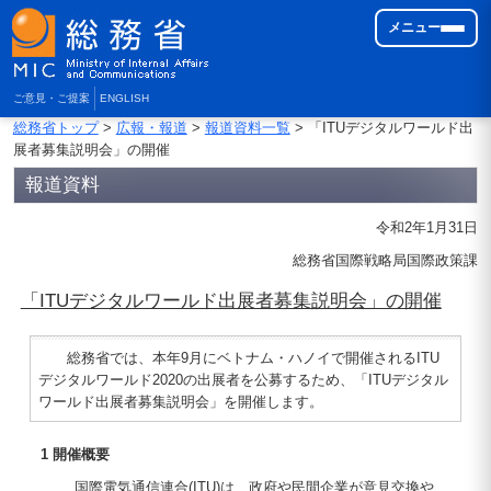
メニュー
ご意見・ご提案
ENGLISH
総務省トップ
>
広報・報道
>
報道資料一覧
> 「ITUデジタルワールド出
展者募集説明会」の開催
報道資料
令和2年1月31日
総務省国際戦略局国際政策課
「ITUデジタルワールド出展者募集説明会」の開催
総務省では、本年9月にベトナム・ハノイで開催されるITU
デジタルワールド2020の出展者を公募するため、「ITUデジタル
ワールド出展者募集説明会」を開催します。
1 開催概要
国際電気通信連合(ITU)は、政府や民間企業が意見交換や