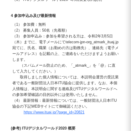
4 参加申込み及び最新情報
（1） 参加費：無料
（2） 募集人員：50名（先着順）
（3） 参加申込み：参加を希望される方は、令和2年3月5日
（木）までに、電子メールにてtelecom-jpn-org_atmark_ituaj.jp
宛てに、氏名、職業（お勤めの方は勤務先）、連絡先（電子メ
ールアドレス）を記載の上、ご連絡をいただけますようお願い
します。
（スパムメール防止のため、「_atmark_」を「@」に直
して入力してください。）
取得しました個人情報については、本説明会運営の受託業
者である一般財団法人日本ITU協会に提供します。なお、本個
人情報は、本説明会に関する連絡及びITUデジタルワールドへ
の参加希望確認の目的以外には使用いたしません。
（4） 最新情報：最新情報については、一般財団法人日本ITU
協会の下記WEBサイトにて御確認ください。
https://www.ituaj.jp/?page_id=20821
(参考) ITUデジタルワールド2020 概要