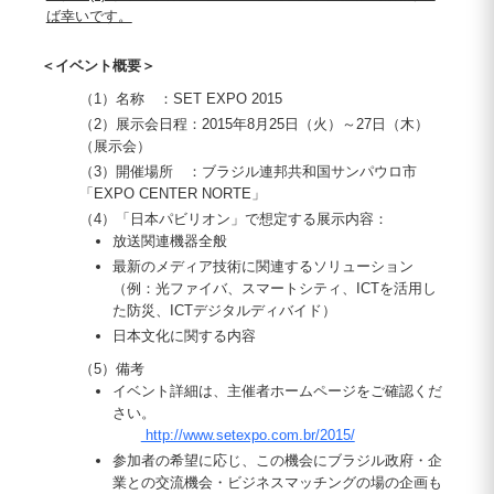
ば幸いです。
＜イベント概要＞
（1）名称 ：SET EXPO 2015
（2）展示会日程：2015年8月25日（火）～27日（木）
（展示会）
（3）開催場所 ：ブラジル連邦共和国サンパウロ市
「EXPO CENTER NORTE」
（4）「日本パビリオン」で想定する展示内容：
放送関連機器全般
最新のメディア技術に関連するソリューション
（例：光ファイバ、スマートシティ、ICTを活用し
た防災、ICTデジタルディバイド）
日本文化に関する内容
（5）備考
イベント詳細は、主催者ホームページをご確認くだ
さい。
http://www.setexpo.com.br/2015/
参加者の希望に応じ、この機会にブラジル政府・企
業との交流機会・ビジネスマッチングの場の企画も