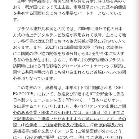
近年中南米諸国は、着実な経済成長を背景に存在感を高めて
おり、我が国にとって民主主義、市場経済といった基本的価値
を共有する国際社会における重要なパートナーとなっていま
す。
ブラジル連邦共和国との間では、2006年に海外で初の日本
方式の地上デジタルテレビ放送が採用されて以降、主として地
デジ移行等の放送分野における協力関係が活発に行われてきて
おります。また、2013年には新藤総務大臣（当時）の訪伯時
に二国間の強い協力関係を放送分野からICT分野全体に拡大す
る旨の合意がなされ、さらに、昨年7月の安倍総理のブラジル
訪問時における日伯戦略的グローバルパートナーシップ構築に
関する共同声明の内容にも盛り込まれるなど首脳レベルでの関
心事項となっています。
この背景の下、総務省は、本年8月下旬に開催される「SET
EXPO2015」において、放送及び関連するICT分野全体に係る
日本製ソリューションを広くPRすべく、「日本パビリオン」
を出展することといたしました。
本パビリオンでの出展にご関
心のある企業・団体におかれましては、6月19日（金）までに
下記連絡先にご連絡いただきますようお願いいたします。その
際、(1)企業名・ご担当者氏名及び連絡先、(2)出展内容及び出
展機器等の紹介文及びイメージ図（ご希望面積が分かるよう
に）、(3)その他ご要望 について、併せてご連絡いただけれ