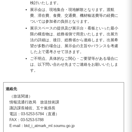
検討いたします。
展示会は、現地集合・現地解散となります。渡航
費、滞在費、食費、交通費、機材輸送費等の経費に
ついては参加者の負担となります。
展示スペースの提供及び展示台・看板といった最小
限の構造物は、総務省側で用意いたします。出展方
法の詳細は、後日、総務省から連絡します。出展希
望が多数の場合は、展示会の主旨やバランスを考慮
した上で選考させて頂きます。
ご不明点、具体的なご関心・ご要望等がある場合に
は、以下問い合わせ先までご連絡をお願いいたしま
す。
連絡先
（放送関連）
情報流通行政局 放送技術課
諏訪課長補佐、五十嵐係長
電話：03-5253-5784（直通）
FAX：03-5253-5788
E-mail：btd_i_atmark_ml.soumu.go.jp