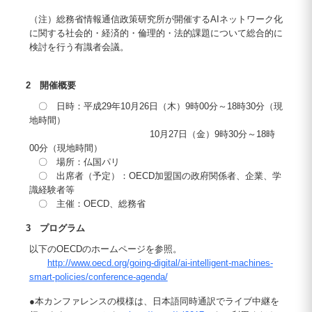
（注）総務省情報通信政策研究所が開催するAIネットワーク化
に関する社会的・経済的・倫理的・法的課題について総合的に
検討を行う有識者会議。
2 開催概要
〇 日時：平成29年10月26日（木）9時00分～18時30分（現
地時間）
10月27日（金）9時30分～18時
00分（現地時間）
〇 場所：仏国パリ
〇 出席者（予定）：OECD加盟国の政府関係者、企業、学
識経験者等
〇 主催：OECD、総務省
3 プログラム
以下のOECDのホームページを参照。
http://www.oecd.org/going-digital/ai-intelligent-machines-
smart-policies/conference-agenda/
●本カンファレンスの模様は、日本語同時通訳でライブ中継を