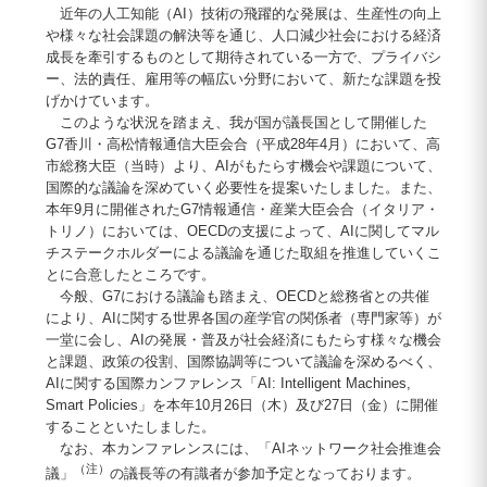
近年の人工知能（AI）技術の飛躍的な発展は、生産性の向上
や様々な社会課題の解決等を通じ、人口減少社会における経済
成長を牽引するものとして期待されている一方で、プライバシ
ー、法的責任、雇用等の幅広い分野において、新たな課題を投
げかけています。
このような状況を踏まえ、我が国が議長国として開催した
G7香川・高松情報通信大臣会合（平成28年4月）において、高
市総務大臣（当時）より、AIがもたらす機会や課題について、
国際的な議論を深めていく必要性を提案いたしました。また、
本年9月に開催されたG7情報通信・産業大臣会合（イタリア・
トリノ）においては、OECDの支援によって、AIに関してマル
チステークホルダーによる議論を通じた取組を推進していくこ
とに合意したところです。
今般、G7における議論も踏まえ、OECDと総務省との共催
により、AIに関する世界各国の産学官の関係者（専門家等）が
一堂に会し、AIの発展・普及が社会経済にもたらす様々な機会
と課題、政策の役割、国際協調等について議論を深めるべく、
AIに関する国際カンファレンス「AI: Intelligent Machines,
Smart Policies」を本年10月26日（木）及び27日（金）に開催
することといたしました。
なお、本カンファレンスには、「AIネットワーク社会推進会
（注）
議」
の議長等の有識者が参加予定となっております。